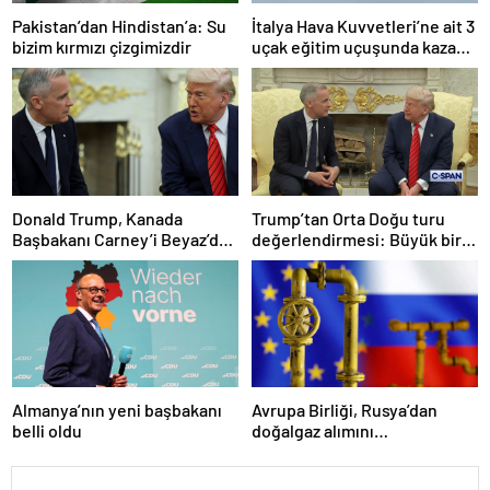
Pakistan’dan Hindistan’a: Su
İtalya Hava Kuvvetleri’ne ait 3
bizim kırmızı çizgimizdir
uçak eğitim uçuşunda kaza
yaptı
Donald Trump, Kanada
Trump’tan Orta Doğu turu
Başbakanı Carney’i Beyaz’da
değerlendirmesi: Büyük bir
ağırladı
duyuru yapacağız
Almanya’nın yeni başbakanı
Avrupa Birliği, Rusya’dan
belli oldu
doğalgaz alımını
sonlandıracak