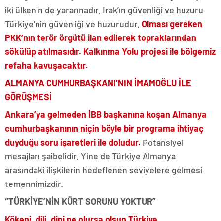
iki ülkenin de yararınadır. Irak’ın güvenliği ve huzuru
Türkiye’nin güvenliği ve huzurudur.
Olması gereken
PKK’nın terör örgütü ilan edilerek topraklarından
sökülüp atılmasıdır. Kalkınma Yolu projesi ile bölgemiz
refaha kavuşacaktır.
ALMANYA CUMHURBAŞKANI’NIN İMAMOĞLU İLE
GÖRÜŞMESİ
Ankara’ya gelmeden İBB başkanına koşan Almanya
cumhurbaşkanının niçin böyle bir programa ihtiyaç
duyduğu soru işaretleri ile doludur.
Potansiyel
mesajları şaibelidir. Yine de Türkiye Almanya
arasındaki ilişkilerin hedeflenen seviyelere gelmesi
temennimizdir.
“TÜRKİYE’NİN KÜRT SORUNU YOKTUR”
Kökeni, dili, dini ne olursa olsun Türkiye