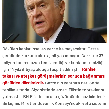
Dökülen kanlar inşallah yerde kalmayacaktır. Gazze
şeridinde korkunç bir trajedi yaşanmıştır. Gazze’de 37
milyon ton molozun temizlendiği ve bunların temizliği
için 14 yıla ihtiyaç olduğu tespit edilmiştir.
Rehine
takası ve ateşkes görüşmelerinin sonuca bağlanması
gönülden dileğimizdir.
Gazze’nin yanı sıra Batı Şeria
tehlike altında. Siyonistlerin amacı Filistin topraklarını
yutmaktır. BM Filistin sorunu çözümünde acz içindedir.
Birleşmiş Milletler Güvenlik Konseyi’ndeki veto sistemi