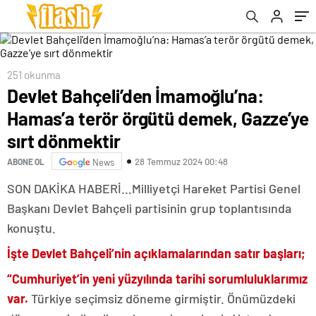
251 okunma
Devlet Bahçeli’den İmamoğlu’na:
Hamas’a terör örgütü demek, Gazze’ye
sırt dönmektir
28 Temmuz 2024 00:48
ABONE OL
News
SON DAKİKA HABERİ…Milliyetçi Hareket Partisi Genel
Başkanı Devlet Bahçeli partisinin grup toplantısında
konuştu.
İşte Devlet Bahçeli’nin açıklamalarından satır başları;
“Cumhuriyet’in yeni yüzyılında tarihi sorumluluklarımız
var.
Türkiye seçimsiz döneme girmiştir. Önümüzdeki