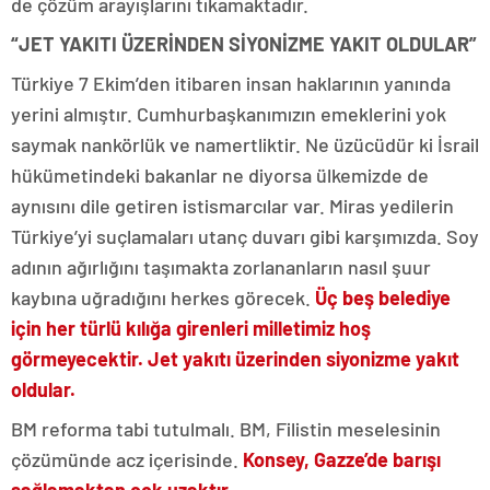
de çözüm arayışlarını tıkamaktadır.
“JET YAKITI ÜZERİNDEN SİYONİZME YAKIT OLDULAR”
Türkiye 7 Ekim’den itibaren insan haklarının yanında
yerini almıştır. Cumhurbaşkanımızın emeklerini yok
saymak nankörlük ve namertliktir. Ne üzücüdür ki İsrail
hükümetindeki bakanlar ne diyorsa ülkemizde de
aynısını dile getiren istismarcılar var. Miras yedilerin
Türkiye’yi suçlamaları utanç duvarı gibi karşımızda. Soy
adının ağırlığını taşımakta zorlananların nasıl şuur
kaybına uğradığını herkes görecek.
Üç beş belediye
için her türlü kılığa girenleri milletimiz hoş
görmeyecektir. Jet yakıtı üzerinden siyonizme yakıt
oldular.
BM reforma tabi tutulmalı. BM, Filistin meselesinin
çözümünde acz içerisinde.
Konsey, Gazze’de barışı
sağlamaktan çok uzaktır.