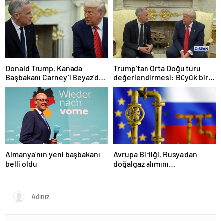
yaptı
Donald Trump, Kanada
Trump’tan Orta Doğu turu
Başbakanı Carney’i Beyaz’da
değerlendirmesi: Büyük bir
ağırladı
duyuru yapacağız
Almanya’nın yeni başbakanı
Avrupa Birliği, Rusya’dan
belli oldu
doğalgaz alımını
sonlandıracak