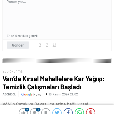
En az 10 karakter gerekli
Gönder
285 okunma
Van’da Kırsal Mahallelere Kar Yağışı:
Temizlik Çalışmaları Başladı
19 Kasım 2024 21:02
ABONE OL
News
VAN’ın Çatak ve Gevaş ilçelerine bağlı kırsal
0
0
0
0
mahallelerde kar yağışı etkili oldu. Ekipler, kar