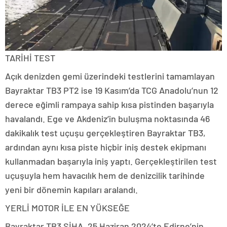
TARİHİ TEST
Açık denizden gemi üzerindeki testlerini tamamlayan
Bayraktar TB3 PT2 ise 19 Kasım’da TCG Anadolu’nun 12
derece eğimli rampaya sahip kısa pistinden başarıyla
havalandı. Ege ve Akdeniz’in buluşma noktasında 46
dakikalık test uçuşu gerçekleştiren Bayraktar TB3,
ardından aynı kısa piste hiçbir iniş destek ekipmanı
kullanmadan başarıyla iniş yaptı. Gerçekleştirilen test
uçuşuyla hem havacılık hem de denizcilik tarihinde
yeni bir dönemin kapıları aralandı.
YERLİ MOTOR İLE EN YÜKSEĞE
Bayraktar TB3 SİHA, 25 Haziran 2024’te Edirne’nin