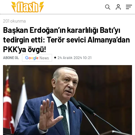
oturmak zorunda
201 okunma
Başkan Erdoğan’ın kararlılığı Batı’yı
tedirgin etti: Terör sevici Almanya’dan
PKK’ya övgü!
24 Aralık 2024 10:21
ABONE OL
News