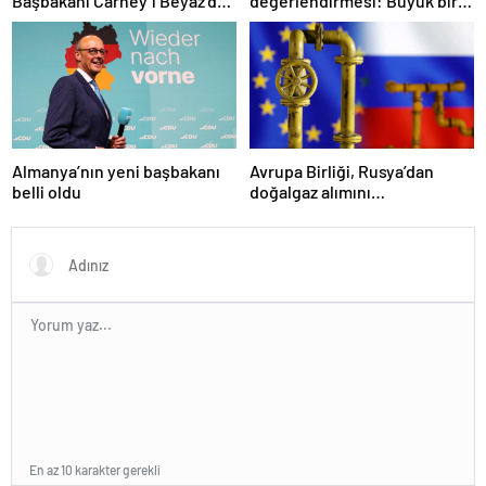
Başbakanı Carney’i Beyaz’da
değerlendirmesi: Büyük bir
ağırladı
duyuru yapacağız
Almanya’nın yeni başbakanı
Avrupa Birliği, Rusya’dan
belli oldu
doğalgaz alımını
sonlandıracak
En az 10 karakter gerekli