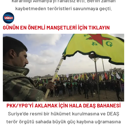
kararlılığı Almanya’yı rahatsız etti. Berlin zaman
kaybetmeden teröristleri savunmaya geçti.
GÜNÜN EN ÖNEMLİ MANŞETLERİ İÇİN TIKLAYIN
PKK/YPG’Yİ AKLAMAK İÇİN HALA DEAŞ BAHANESİ
Suriye’de resmi bir hükümet kurulmasına ve DEAŞ
terör örgütü sahada büyük güç kaybına uğramasına