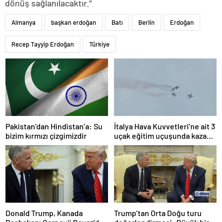
dönüş sağlanılacaktır.”
Almanya
başkan erdoğan
Batı
Berlin
Erdoğan
Recep Tayyip Erdoğan
Türkiye
Pakistan’dan Hindistan’a: Su
İtalya Hava Kuvvetleri’ne ait 3
bizim kırmızı çizgimizdir
uçak eğitim uçuşunda kaza
yaptı
Donald Trump, Kanada
Trump’tan Orta Doğu turu