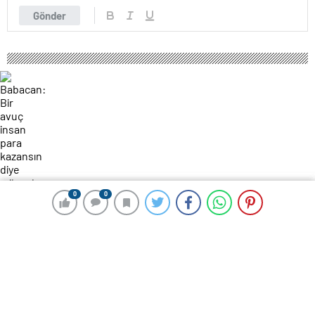
Gönder
0
0
0
0
323 okunma
Babacan: Bir avuç insan para