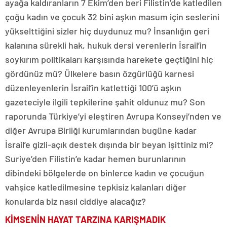
ayağa kaldıranların 7 Ekim’den beri Filistin’de katledilen
çoğu kadın ve çocuk 32 bini aşkın masum için seslerini
yükselttiğini sizler hiç duydunuz mu? İnsanlığın geri
kalanına sürekli hak, hukuk dersi verenlerin İsrail’in
soykırım politikaları karşısında harekete geçtiğini hiç
gördünüz mü? Ülkelere basın özgürlüğü karnesi
düzenleyenlerin İsrail’in katlettiği 100’ü aşkın
gazeteciyle ilgili tepkilerine şahit oldunuz mu? Son
raporunda Türkiye’yi eleştiren Avrupa Konseyi’nden ve
diğer Avrupa Birliği kurumlarından bugüne kadar
İsrail’e gizli-açık destek dışında bir beyan işittiniz mi?
Suriye’den Filistin’e kadar hemen burunlarının
dibindeki bölgelerde on binlerce kadın ve çocuğun
vahşice katledilmesine tepkisiz kalanları diğer
konularda biz nasıl ciddiye alacağız?
KİMSENİN HAYAT TARZINA KARIŞMADIK