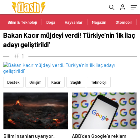
Bilim & Teknoloji
Doğa
Hayvanlar
Magazin
Otomobil
Bakan Kacır müjdeyi verdi! Türkiye’nin ‘ilk ilaç
adayı geliştirildi’
1
Destek
Girişim
Kacır
Sağlık
Teknoloji
Bilim insanları uyarıyor:
ABD’den Google’a reklam