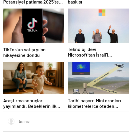
Potansiyel patlama 2025’te
baskısı
bekleniyor!
Teknoloji devi
TikTok’un satışı yılan
Microsoft’tan İsrail’i
hikayesine döndü
sevindirecek haber
Araştırma sonuçları
Tarihi başarı: Mini dronları
yayımlandı: Bebeklerin ilk
kilometrelerce öteden
adımında genetik ve çevre
saptadı
etkisi