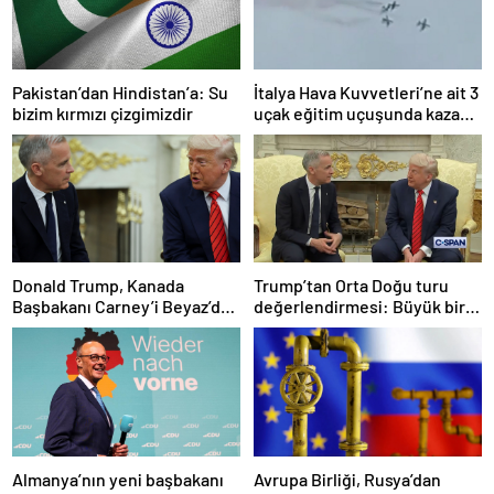
Pakistan’dan Hindistan’a: Su
İtalya Hava Kuvvetleri’ne ait 3
bizim kırmızı çizgimizdir
uçak eğitim uçuşunda kaza
yaptı
Donald Trump, Kanada
Trump’tan Orta Doğu turu
Başbakanı Carney’i Beyaz’da
değerlendirmesi: Büyük bir
ağırladı
duyuru yapacağız
Almanya’nın yeni başbakanı
Avrupa Birliği, Rusya’dan