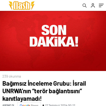
239 okunma
Bağımsız İnceleme Grubu: İsrail
UNRWA’nın “terör bağlantısını”
kanıtlayamadı!
17 Temmuz 2024 00:12
ABONE OL
News