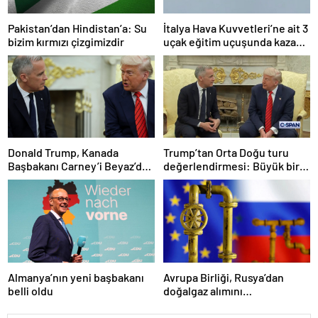
Pakistan’dan Hindistan’a: Su
İtalya Hava Kuvvetleri’ne ait 3
bizim kırmızı çizgimizdir
uçak eğitim uçuşunda kaza
yaptı
Donald Trump, Kanada
Trump’tan Orta Doğu turu
Başbakanı Carney’i Beyaz’da
değerlendirmesi: Büyük bir
ağırladı
duyuru yapacağız
Almanya’nın yeni başbakanı
Avrupa Birliği, Rusya’dan
belli oldu
doğalgaz alımını
sonlandıracak