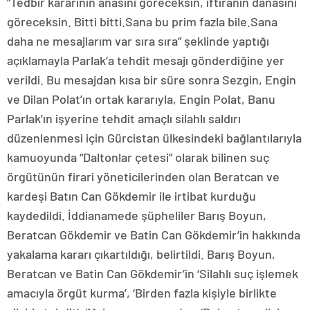
“Tedbir kararının anasını göreceksin, iftiranın danasını
göreceksin. Bitti bitti.Sana bu prim fazla bile.Sana
daha ne mesajlarım var sıra sıra” şeklinde yaptığı
açıklamayla Parlak’a tehdit mesajı gönderdiğine yer
verildi. Bu mesajdan kısa bir süre sonra Sezgin, Engin
ve Dilan Polat’ın ortak kararıyla, Engin Polat, Banu
Parlak’ın işyerine tehdit amaçlı silahlı saldırı
düzenlenmesi için Gürcistan ülkesindeki bağlantılarıyla
kamuoyunda “Daltonlar çetesi” olarak bilinen suç
örgütünün firari yöneticilerinden olan Beratcan ve
kardeşi Batın Can Gökdemir ile irtibat kurduğu
kaydedildi. İddianamede şüpheliler Barış Boyun,
Beratcan Gökdemir ve Batin Can Gökdemir’in hakkında
yakalama kararı çıkartıldığı, belirtildi. Barış Boyun,
Beratcan ve Batin Can Gökdemir’in ‘Silahlı suç işlemek
amacıyla örgüt kurma’, ‘Birden fazla kişiyle birlikte