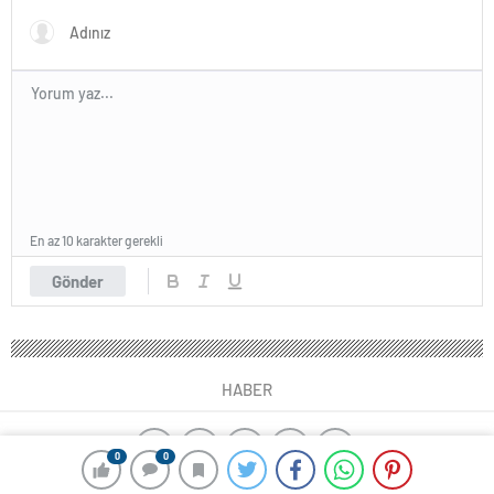
En az 10 karakter gerekli
Gönder
HABER
0
0
yangın algılama sistemleri
ajax alarm