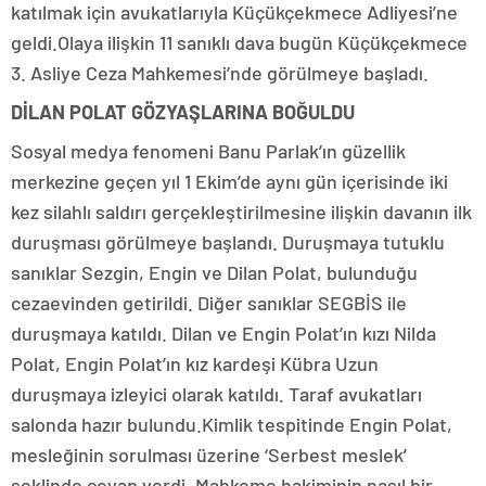
katılmak için avukatlarıyla Küçükçekmece Adliyesi’ne
geldi.Olaya ilişkin 11 sanıklı dava bugün Küçükçekmece
3. Asliye Ceza Mahkemesi’nde görülmeye başladı.
DİLAN POLAT GÖZYAŞLARINA BOĞULDU
Sosyal medya fenomeni Banu Parlak’ın güzellik
merkezine geçen yıl 1 Ekim’de aynı gün içerisinde iki
kez silahlı saldırı gerçekleştirilmesine ilişkin davanın ilk
duruşması görülmeye başlandı. Duruşmaya tutuklu
sanıklar Sezgin, Engin ve Dilan Polat, bulunduğu
cezaevinden getirildi. Diğer sanıklar SEGBİS ile
duruşmaya katıldı. Dilan ve Engin Polat’ın kızı Nilda
Polat, Engin Polat’ın kız kardeşi Kübra Uzun
duruşmaya izleyici olarak katıldı. Taraf avukatları
salonda hazır bulundu.Kimlik tespitinde Engin Polat,
mesleğinin sorulması üzerine ‘Serbest meslek’
şeklinde cevap verdi. Mahkeme hakiminin nasıl bir