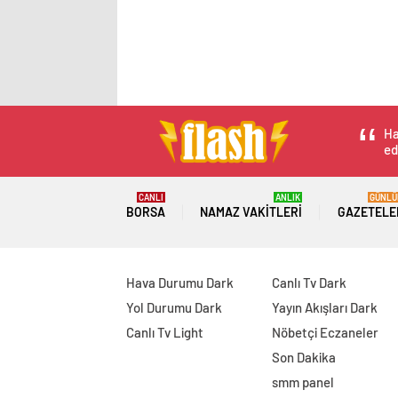
Ha
ed
CANLI
ANLIK
GÜNLÜ
BORSA
NAMAZ VAKITLERI
GAZETELE
Hava Durumu Dark
Canlı Tv Dark
Yol Durumu Dark
Yayın Akışları Dark
Canlı Tv Light
Nöbetçi Eczaneler
Son Dakika
smm panel