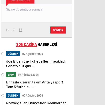
GÖNDER
SON DAKİKA
HABERLERİ
GÜNDEM
07 Ağustos 2026
Joe Biden 6 aylık hedeflerini açıkladı.
Senato buz gibi…
SPOR
07 Ağustos 2026
En fazla kızaran takım Antalyaspor!
Tam 5 futbolcu….
GÜNDEM
07 Ağustos 2026
Norweç silahlı kuvvetleri kadınlardan