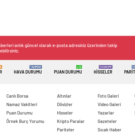
berleri anlık güncel olarak e-posta adresiniz üzerinden takip
ebilirsiniz.
K
TAHMİNİ
LİG
EKONOMİ
E
R
HAVA DURUMU
PUAN DURUMU
HISSELER
PARI
Canlı Borsa
Altınlar
Foto Galeri
Namaz Vakitleri
Dövizler
Video Galeri
Puan Durumu
Hisseler
Yazarlar
Örnek Burç Yorumu
Kripto Paralar
Gazeteler
Pariteler
Sıcak Haber