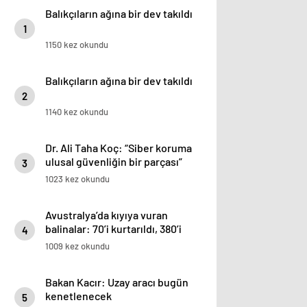
Balıkçıların ağına bir dev takıldı
1
1150 kez okundu
Balıkçıların ağına bir dev takıldı
2
1140 kez okundu
Dr. Ali Taha Koç: “Siber koruma
ulusal güvenliğin bir parçası”
3
1023 kez okundu
Avustralya’da kıyıya vuran
balinalar: 70’i kurtarıldı, 380’i
4
öldü
1009 kez okundu
Bakan Kacır: Uzay aracı bugün
kenetlenecek
5