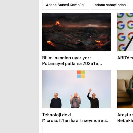
Adana Sanayi Kampüsü
adana sanayi odası
Bilim insanları uyarıyor:
ABD’den
Potansiyel patlama 2025’te
bekleniyor!
Teknoloji devi
Araştır
Microsoft’tan İsrail’i sevindirecek
Bebekle
haber
ve çevr