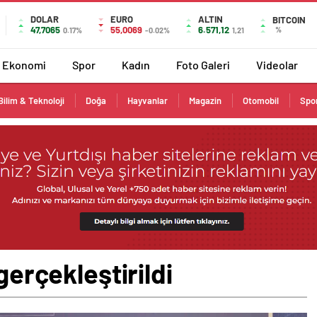
DOLAR
EURO
ALTIN
BITCOIN
47,7065
55,0069
6.571,12
%
0.17%
-0.02%
1,21
Ekonomi
Spor
Kadın
Foto Galeri
Videolar
Bilim & Teknoloji
Doğa
Hayvanlar
Magazin
Otomobil
Spo
gerçekleştirildi