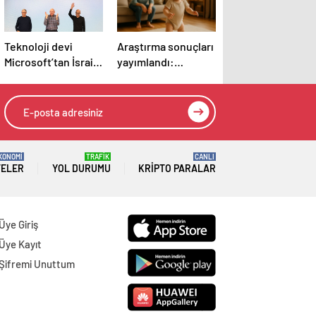
Teknoloji devi
Araştırma sonuçları
Microsoft’tan İsrail’i
yayımlandı:
sevindirecek haber
Bebeklerin ilk
adımında genetik
ve çevre etkisi
KONOMİ
TRAFİK
CANLI
TELER
YOL DURUMU
KRIPTO PARALAR
Üye Giriş
Üye Kayıt
Şifremi Unuttum