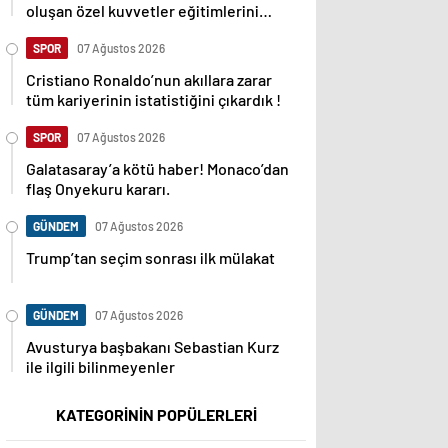
oluşan özel kuvvetler eğitimlerini
başlattı.
SPOR
07 Ağustos 2026
Cristiano Ronaldo’nun akıllara zarar
tüm kariyerinin istatistiğini çıkardık !
SPOR
07 Ağustos 2026
Galatasaray’a kötü haber! Monaco’dan
flaş Onyekuru kararı.
GÜNDEM
07 Ağustos 2026
Trump’tan seçim sonrası ilk mülakat
GÜNDEM
07 Ağustos 2026
Avusturya başbakanı Sebastian Kurz
ile ilgili bilinmeyenler
KATEGORİNİN POPÜLERLERİ