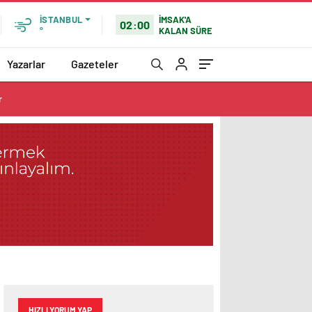
İMSAK'A
İSTANBUL
02:00
KALAN SÜRE
°
Yazarlar
Gazeteler
r
HIZLI YORUM YAP