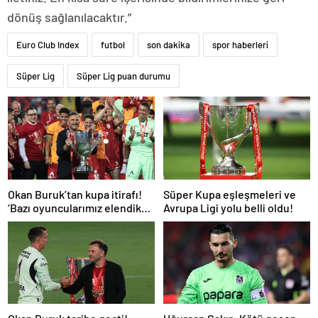
dönüş sağlanılacaktır.”
Euro Club Index
futbol
son dakika
spor haberleri
Süper Lig
Süper Lig puan durumu
Okan Buruk’tan kupa itirafı!
Süper Kupa eşleşmeleri ve
‘Bazı oyuncularımız elendik
Avrupa Ligi yolu belli oldu!
diye düşündü’