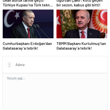
Okan Buruk tarihe geçti!
Uğurcan Çakır: Kötü geçen
Türkiye Kupası’na Türk teknik
bir sezon, kabus gibi bitti!
adam damgası
Cumhurbaşkanı Erdoğan’dan
TBMM Başkanı Kurtulmuş’tan
Galatasaray’a tebrik!
Galatasaray’a tebrik!