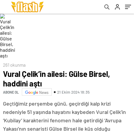
261 okunma
Vural Çelik’in ailesi: Gülse Birsel,
haddini aştı
21 Ekim 2024 18:35
ABONE OL
News
Geçtiğimiz perşembe günü, geçirdiği kalp krizi
nedeniyle 51 yaşında hayatını kaybeden Vural Çelik’in
‘Kubilay’ karakterini fenomen hale getirdiği ‘Avrupa
Yakası’nın senaristi Gülse Birsel ile küs olduğu