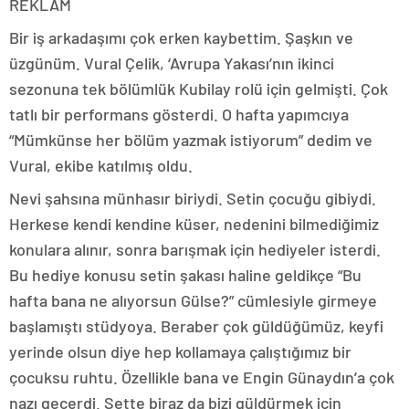
REKLAM
Bir iş arkadaşımı çok erken kaybettim. Şaşkın ve
üzgünüm. Vural Çelik, ‘Avrupa Yakası’nın ikinci
sezonuna tek bölümlük Kubilay rolü için gelmişti. Çok
tatlı bir performans gösterdi. O hafta yapımcıya
“Mümkünse her bölüm yazmak istiyorum” dedim ve
Vural, ekibe katılmış oldu.
Nevi şahsına münhasır biriydi. Setin çocuğu gibiydi.
Herkese kendi kendine küser, nedenini bilmediğimiz
konulara alınır, sonra barışmak için hediyeler isterdi.
Bu hediye konusu setin şakası haline geldikçe “Bu
hafta bana ne alıyorsun Gülse?” cümlesiyle girmeye
başlamıştı stüdyoya. Beraber çok güldüğümüz, keyfi
yerinde olsun diye hep kollamaya çalıştığımız bir
çocuksu ruhtu. Özellikle bana ve Engin Günaydın’a çok
nazı geçerdi. Sette biraz da bizi güldürmek için