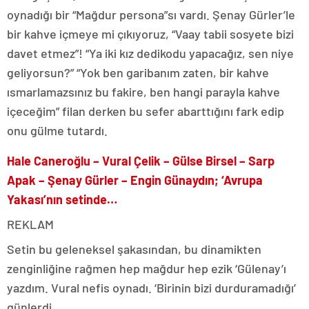
oynadığı bir “Mağdur persona”sı vardı. Şenay Gürler’le
bir kahve içmeye mi çıkıyoruz, “Vaay tabii sosyete bizi
davet etmez”! “Ya iki kız dedikodu yapacağız, sen niye
geliyorsun?” “Yok ben garibanım zaten, bir kahve
ısmarlamazsınız bu fakire, ben hangi parayla kahve
içeceğim” filan derken bu sefer abarttığını fark edip
onu gülme tutardı.
Hale Caneroğlu – Vural Çelik – Gülse Birsel – Sarp
Apak – Şenay Gürler – Engin Günaydın; ‘Avrupa
Yakası’nın setinde…
REKLAM
Setin bu geleneksel şakasından, bu dinamikten
zenginliğine rağmen hep mağdur hep ezik ‘Gülenay’ı
yazdım. Vural nefis oynadı. ‘Birinin bizi durduramadığı’
günlerdi.