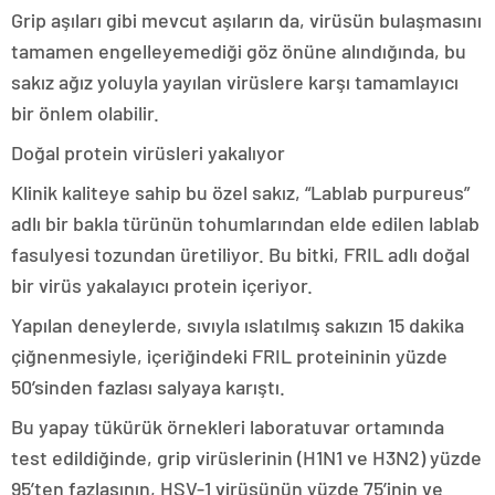
Grip aşıları gibi mevcut aşıların da, virüsün bulaşmasını
tamamen engelleyemediği göz önüne alındığında, bu
sakız ağız yoluyla yayılan virüslere karşı tamamlayıcı
bir önlem olabilir.
Doğal protein virüsleri yakalıyor
Klinik kaliteye sahip bu özel sakız, “Lablab purpureus”
adlı bir bakla türünün tohumlarından elde edilen lablab
fasulyesi tozundan üretiliyor. Bu bitki, FRIL adlı doğal
bir virüs yakalayıcı protein içeriyor.
Yapılan deneylerde, sıvıyla ıslatılmış sakızın 15 dakika
çiğnenmesiyle, içeriğindeki FRIL proteininin yüzde
50’sinden fazlası salyaya karıştı.
Bu yapay tükürük örnekleri laboratuvar ortamında
test edildiğinde, grip virüslerinin (H1N1 ve H3N2) yüzde
95’ten fazlasının, HSV-1 virüsünün yüzde 75’inin ve