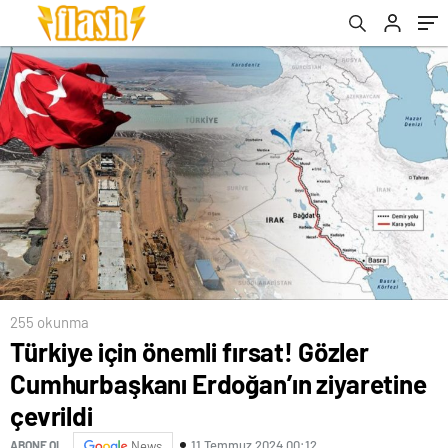
çevrildi
255 okunma
Türkiye için önemli fırsat! Gözler
Cumhurbaşkanı Erdoğan’ın ziyaretine
çevrildi
11 Temmuz 2024 00:12
ABONE OL
News