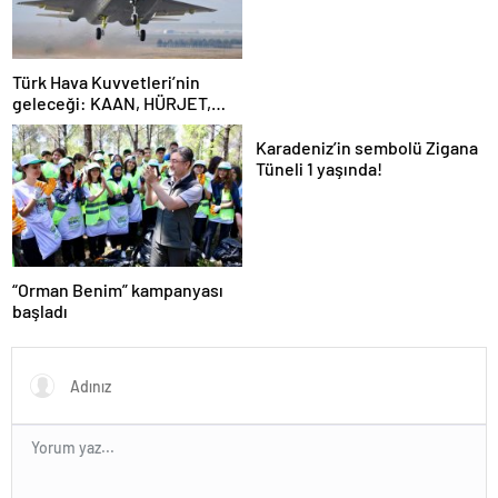
Türk Hava Kuvvetleri’nin
geleceği: KAAN, HÜRJET,
GÖKBEY ve HÜRKÜŞ
Karadeniz’in sembolü Zigana
Tüneli 1 yaşında!
“Orman Benim” kampanyası
başladı