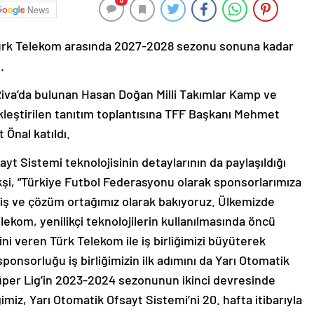
0
News
Türk Telekom arasında 2027-2028 sezonu sonuna kadar
.
iva’da bulunan Hasan Doğan Milli Takımlar Kamp ve
kleştirilen tanıtım toplantısına TFF Başkanı Mehmet
Önal katıldı.
 Sistemi teknolojisinin detaylarının da paylaşıldığı
şi, “Türkiye Futbol Federasyonu olarak sponsorlarımıza
iş ve çözüm ortağımız olarak bakıyoruz. Ülkemizde
lekom, yenilikçi teknolojilerin kullanılmasında öncü
i veren Türk Telekom ile iş birliğimizi büyüterek
ponsorluğu iş birliğimizin ilk adımını da Yarı Otomatik
Süper Lig’in 2023-2024 sezonunun ikinci devresinde
iz, Yarı Otomatik Ofsayt Sistemi’ni 20. hafta itibarıyla