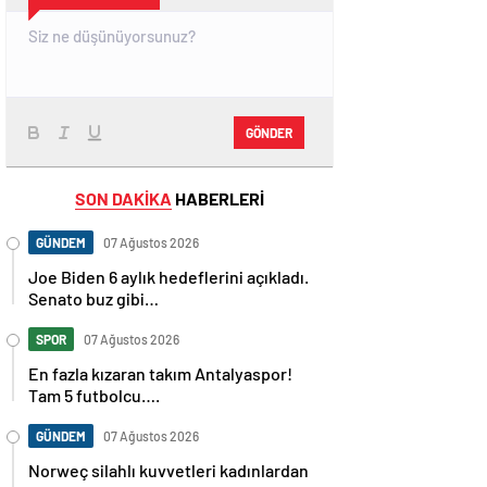
GÖNDER
SON DAKİKA
HABERLERİ
GÜNDEM
07 Ağustos 2026
Joe Biden 6 aylık hedeflerini açıkladı.
Senato buz gibi…
SPOR
07 Ağustos 2026
En fazla kızaran takım Antalyaspor!
Tam 5 futbolcu….
GÜNDEM
07 Ağustos 2026
Norweç silahlı kuvvetleri kadınlardan