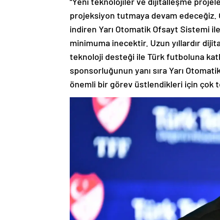
“Yeni teknolojiler ve dijitalleşme proj
projeksiyon tutmaya devam edeceğiz. Ofs
indiren Yarı Otomatik Ofsayt Sistemi il
minimuma inecektir. Uzun yıllardır dijit
teknoloji desteği ile Türk futboluna ka
sponsorluğunun yanı sıra Yarı Otomati
önemli bir görev üstlendikleri için çok