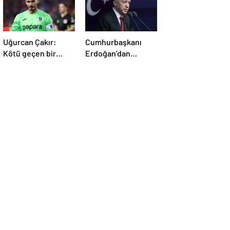
Uğurcan Çakır:
Cumhurbaşkanı
Kötü geçen bir
Erdoğan’dan
sezon, kabus gibi
Galatasaray’a
bitti!
tebrik!