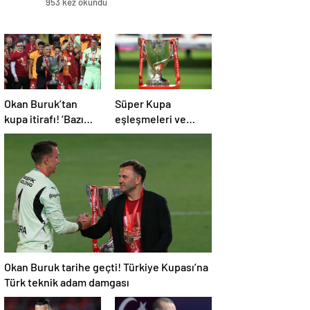
953 kez okundu
Okan Buruk’tan
Süper Kupa
kupa itirafı! ‘Bazı
eşleşmeleri ve
oyuncularımız
Avrupa Ligi yolu
elendik diye
belli oldu!
düşündü’
Okan Buruk tarihe geçti! Türkiye Kupası’na
Türk teknik adam damgası