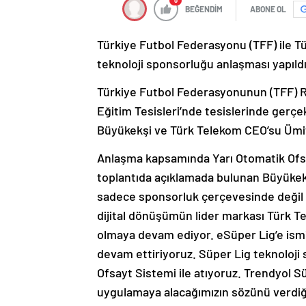
0
BEĞENDİM
ABONE OL
Türkiye Futbol Federasyonu (TFF) ile 
teknoloji sponsorluğu anlaşması yapıldı
Türkiye Futbol Federasyonunun (TFF) R
Eğitim Tesisleri’nde tesislerinde gerçe
Büyükekşi ve Türk Telekom CEO’su Ümit 
Anlaşma kapsamında Yarı Otomatik Ofsayt
toplantıda açıklamada bulunan Büyükek
sadece sponsorluk çerçevesinde değil 
dijital dönüşümün lider markası Türk Te
olmaya devam ediyor. eSüper Lig’e ismin
devam ettiriyoruz. Süper Lig teknoloji s
Ofsayt Sistemi ile atıyoruz. Trendyol 
uygulamaya alacağımızın sözünü verdiğim