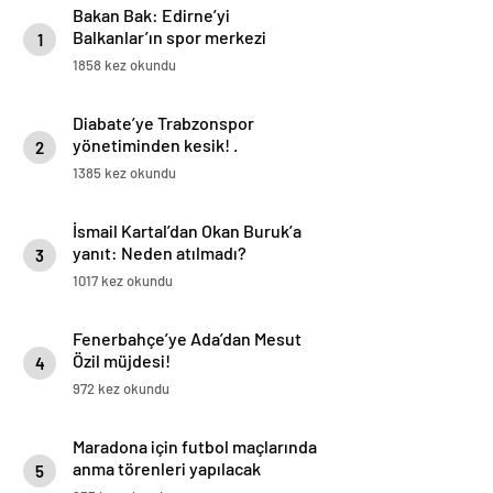
Bakan Bak: Edirne’yi
Balkanlar’ın spor merkezi
1
yapmaya çalışıyoruz
1858 kez okundu
Diabate’ye Trabzonspor
yönetiminden kesik! .
2
1385 kez okundu
İsmail Kartal’dan Okan Buruk’a
yanıt: Neden atılmadı?
3
1017 kez okundu
Fenerbahçe’ye Ada’dan Mesut
Özil müjdesi!
4
972 kez okundu
Maradona için futbol maçlarında
anma törenleri yapılacak
5