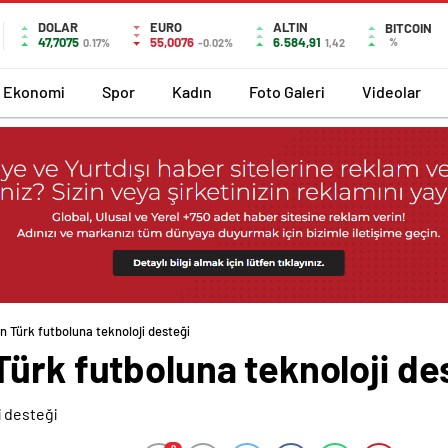
DOLAR
EURO
ALTIN
BITCOIN
47,7075
55,0076
6.584,91
%
0.17%
-0.02%
1,42
Ekonomi
Spor
Kadın
Foto Galeri
Videolar
n Türk futboluna teknoloji desteği
ürk futboluna teknoloji de