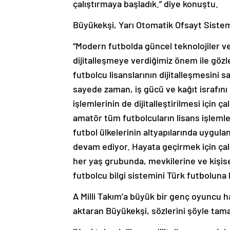
çalıştırmaya başladık.” diye konuştu.
Büyükekşi, Yarı Otomatik Ofsayt Sistemi 
“Modern futbolda güncel teknolojiler ve
dijitalleşmeye verdiğimiz önem ile gözl
futbolcu lisanslarının dijitalleşmesini s
sayede zaman, iş gücü ve kağıt israfını
işlemlerinin de dijitalleştirilmesi için
amatör tüm futbolcuların lisans işlemler
futbol ülkelerinin altyapılarında uygulan
devam ediyor. Hayata geçirmek için çalı
her yaş grubunda, mevkilerine ve kişisel
futbolcu bilgi sistemini Türk futboluna
A Milli Takım’a büyük bir genç oyuncu 
aktaran Büyükekşi, sözlerini şöyle tam