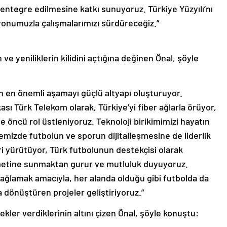
a entegre edilmesine katkı sunuyoruz. Türkiye Yüzyılı’nı
izyonumuzla çalışmalarımızı sürdüreceğiz.”
 ve yeniliklerin kilidini açtığına değinen Önal, şöyle
için en önemli aşamayı güçlü altyapı oluşturuyor.
sı Türk Telekom olarak, Türkiye’yi fiber ağlarla örüyor,
e öncü rol üstleniyoruz. Teknoloji birikimimizi hayatın
emizde futbolun ve sporun dijitalleşmesine de liderlik
eri yürütüyor, Türk futbolunun destekçisi olarak
zmetine sunmaktan gurur ve mutluluk duyuyoruz.
 sağlamak amacıyla, her alanda olduğu gibi futbolda da
 dönüştüren projeler geliştiriyoruz.”
kler verdiklerinin altını çizen Önal, şöyle konuştu: