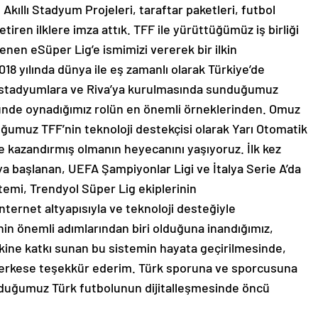
Akıllı Stadyum Projeleri, taraftar paketleri, futbol
 getiren ilklere imza attık. TFF ile yürüttüğümüz iş birliği
nen eSüper Lig’e ismimizi vererek bir ilkin
8 yılında dünya ile eş zamanlı olarak Türkiye’de
 stadyumlara ve Riva’ya kurulmasında sunduğumuz
münde oynadığımız rolün en önemli örneklerinden. Omuz
muz TFF’nin teknoloji destekçisi olarak Yarı Otomatik
e kazandırmış olmanın heyecanını yaşıyoruz. İlk kez
ya başlanan, UEFA Şampiyonlar Ligi ve İtalya Serie A’da
temi, Trendyol Süper Lig ekiplerinin
nternet altyapısıyla ve teknoloji desteğiyle
nin önemli adımlarından biri olduğuna inandığımız,
vkine katkı sunan bu sistemin hayata geçirilmesinde,
erkese teşekkür ederim. Türk sporuna ve sporcusuna
olduğumuz Türk futbolunun dijitalleşmesinde öncü