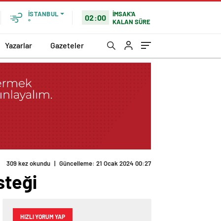
İMSAK'A
İSTANBUL
02:00
KALAN SÜRE
°
Yazarlar
Gazeteler
309 kez okundu
|
Güncelleme: 21 Ocak 2024 00:27
steği
HIZLI YORUM YAP