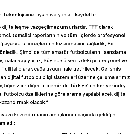
teknolojisine ilişkin ise şunları kaydetti:
 dijitalleşme vazgeçilmez unsurlardır. TFF olarak
emci, temsilci raporlarının ve tüm liglerde profesyonel
ağlayarak iş süreçlerinin hızlanmasını sağladık. Bu
 önledik. Şimdi de tüm amatör futbolcuların lisanslama
 çalışmalar yapıyoruz. Böylece ülkemizdeki profesyonel ve
i dijital olarak çağa uygun hale getirilecek. Gelişmiş
an dijital futbolcu bilgi sistemleri üzerine çalışmalarımız
ştığımız bir diğer projemiz de Türkiye’nin her yerinde,
 futbolcu özelliklerine göre arama yapılabilecek dijital
 kazandırmak olacak.”
havuzu kazandırmanın amaçlarının başında geldiğini
amladı: