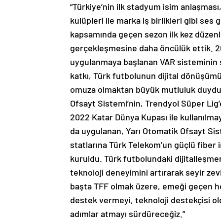
“Türkiye’nin ilk stadyum isim anlaşması, 
kulüpleri ile marka iş birlikleri gibi ses
kapsamında geçen sezon ilk kez düzenle
gerçekleşmesine daha öncülük ettik. 201
uygulanmaya başlanan VAR sisteminin
katkı, Türk futbolunun dijital dönüşü
omuza olmaktan büyük mutluluk duyduğu
Ofsayt Sistemi’nin, Trendyol Süper Lig’
2022 Katar Dünya Kupası ile kullanılma
da uygulanan, Yarı Otomatik Ofsayt Sis
statlarına Türk Telekom’un güçlü fiber i
kuruldu. Türk futbolundaki dijitalleşme
teknoloji deneyimini artırarak seyir ze
başta TFF olmak üzere, emeği geçen h
destek vermeyi, teknoloji destekçisi 
adımlar atmayı sürdüreceğiz.”