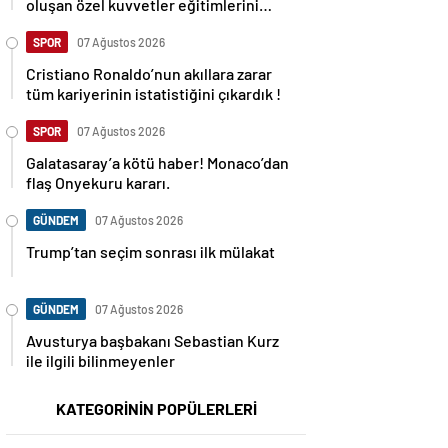
oluşan özel kuvvetler eğitimlerini
başlattı.
SPOR
07 Ağustos 2026
Cristiano Ronaldo’nun akıllara zarar
tüm kariyerinin istatistiğini çıkardık !
SPOR
07 Ağustos 2026
Galatasaray’a kötü haber! Monaco’dan
flaş Onyekuru kararı.
GÜNDEM
07 Ağustos 2026
Trump’tan seçim sonrası ilk mülakat
GÜNDEM
07 Ağustos 2026
Avusturya başbakanı Sebastian Kurz
ile ilgili bilinmeyenler
KATEGORİNİN POPÜLERLERİ