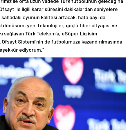
elerimiz ile orta uzun vadede Türk futbolunun geleceğine
ayt ile ilgili karar süresini dakikalardan saniyelere
e sahadaki oyunun kalitesi artacak, hata payı da
al dönüşüm, yeni teknolojiler, güçlü fiber altyapısı ve
tkı sağlayan Türk Telekom’a, eSüper Lig isim
k Ofsayt Sistemi’nin de futbolumuza kazandırılmasında
 teşekkür ediyorum.”