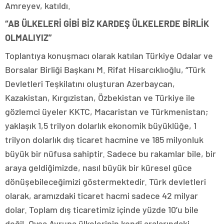
Amreyev, katıldı.
“AB ÜLKELERİ GİBİ BİZ KARDEŞ ÜLKELERDE BİRLİK
OLMALIYIZ”
Toplantıya konuşmacı olarak katılan Türkiye Odalar ve
Borsalar Birliği Başkanı M. Rifat Hisarcıklıoğlu, “Türk
Devletleri Teşkilatını oluşturan Azerbaycan,
Kazakistan, Kırgızistan, Özbekistan ve Türkiye ile
gözlemci üyeler KKTC, Macaristan ve Türkmenistan;
yaklaşık 1,5 trilyon dolarlık ekonomik büyüklüğe, 1
trilyon dolarlık dış ticaret hacmine ve 185 milyonluk
büyük bir nüfusa sahiptir. Sadece bu rakamlar bile, bir
araya geldiğimizde, nasıl büyük bir küresel güce
dönüşebileceğimizi göstermektedir. Türk devletleri
olarak, aramızdaki ticaret hacmi sadece 42 milyar
dolar. Toplam dış ticaretimiz içinde yüzde 10’u bile
değil. Oysa Avrupa ülkelerinin kendi aralarındaki