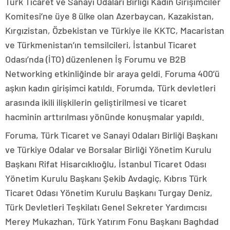
Türk Ticaret ve Sanayi Odaları Birliği Kadın Girişimciler
Komitesi’ne üye 8 ülke olan Azerbaycan, Kazakistan,
Kırgızistan, Özbekistan ve Türkiye ile KKTC, Macaristan
ve Türkmenistan’ın temsilcileri, İstanbul Ticaret
Odası’nda (İTO) düzenlenen İş Forumu ve B2B
Networking etkinliğinde bir araya geldi. Foruma 400’ü
aşkın kadın girişimci katıldı. Forumda, Türk devletleri
arasında ikili ilişkilerin geliştirilmesi ve ticaret
hacminin arttırılması yönünde konuşmalar yapıldı.
Foruma, Türk Ticaret ve Sanayi Odaları Birliği Başkanı
ve Türkiye Odalar ve Borsalar Birliği Yönetim Kurulu
Başkanı Rifat Hisarcıklıoğlu, İstanbul Ticaret Odası
Yönetim Kurulu Başkanı Şekib Avdagiç, Kıbrıs Türk
Ticaret Odası Yönetim Kurulu Başkanı Turgay Deniz,
Türk Devletleri Teşkilatı Genel Sekreter Yardımcısı
Merey Mukazhan, Türk Yatırım Fonu Başkanı Baghdad