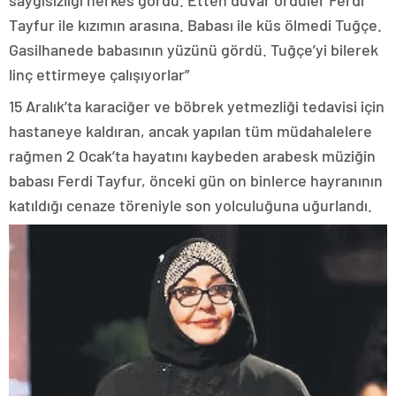
saygısızlığı herkes gördü. Etten duvar ördüler Ferdi
Tayfur ile kızımın arasına. Babası ile küs ölmedi Tuğçe.
Gasilhanede babasının yüzünü gördü. Tuğçe’yi bilerek
linç ettirmeye çalışıyorlar”
15 Aralık’ta karaciğer ve böbrek yetmezliği tedavisi için
hastaneye kaldıran, ancak yapılan tüm müdahalelere
rağmen 2 Ocak’ta hayatını kaybeden arabesk müziğin
babası Ferdi Tayfur, önceki gün on binlerce hayranının
katıldığı cenaze töreniyle son yolculuğuna uğurlandı.