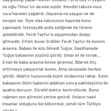
ve oğlu Timur’un da eski eşidir. Kendisi tabuta vura
vura hareket yağdırdı. Dayısına ne saygısı ne de
sevgisi var. Öyle olsa tabutunun başında bunu
yapmazdı. İsteseydik polis eşliğinde de törene
gidebilirdik. Ferdi Tayfur’a saygımızdan dolayı
gitmedik. Etten duvar ördüler Ferdi Tayfur ile kızımın
arasına. Babası ile küs ölmedi Tuğçe. Gasilhanede
Tuğçe babasının yüzünü gördü. Onlar et ile tırnak…
Evlat ile baba arasına kimse giremez. Bilerek linç
ettirmeye çalışıyorlar kızımı. Ama cenazede herkes
gördü. Allah’ın huzurunda bizim vicdanımız rahat. Kızım
babasının ölüm haberini aldıktan sonra sakinleştirici ile
ayakta duruyor. Sürekli doktor kontrolünde. Buna
rağmen son görevini yerine getirdi. Onların nasıl
insanlar olduğunu biz biliyorduk, şimdi tüm Türkiye
gördü.”