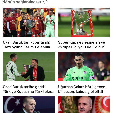
dönüş sağlanılacaktır.”
Okan Buruk’tan kupa itirafı!
Süper Kupa eşleşmeleri ve
‘Bazı oyuncularımız elendik
Avrupa Ligi yolu belli oldu!
diye düşündü’
Okan Buruk tarihe geçti!
Uğurcan Çakır: Kötü geçen
Türkiye Kupası’na Türk teknik
bir sezon, kabus gibi bitti!
adam damgası