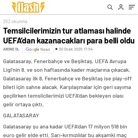
252 okunma
Temsilcilerimizin tur atlaması halinde
UEFA’dan kazanacakları para belli oldu
30 Ocak 2025 17:54
ABONE OL
News
Galatasaray, Fenerbahçe ve Beşiktaş, UEFA Avrupa
Ligi’nin 8. ve son haftasında kader maçlarına çıkacak.
Galatasaray ilk 8, Fenerbahçe ve Beşiktaş ise play-off
bileti için sahne alacak. Karşılaşmalar için geri sayıma
geçilirken temsilcilerimizi UEFA’dan bekleyen olası
gelir ortaya çıktı.
GALATASARAY
Galatasaray şu ana kadar UEFA’dan 17 milyon 518 bin
euro gelir elde etti. Sarı-kırmızılılar bu akşamki maç