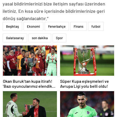
yasal bildirimlerinizi bize iletişim sayfası üzerinden
iletiniz. En kısa süre içerisinde bildirimlerinize geri
dönüş sağlanılacaktır.”
Beşiktaş
Ekonomi
Fenerbahçe
Finans
futbol
Galatasaray
son dakika
Spor
Okan Buruk’tan kupa itirafı!
Süper Kupa eşleşmeleri ve
‘Bazı oyuncularımız elendik
Avrupa Ligi yolu belli oldu!
diye düşündü’