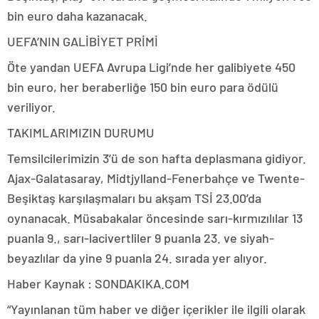
bin euro daha kazanacak.
UEFA’NIN GALİBİYET PRİMİ
Öte yandan UEFA Avrupa Ligi’nde her galibiyete 450
bin euro, her beraberliğe 150 bin euro para ödülü
veriliyor.
TAKIMLARIMIZIN DURUMU
Temsilcilerimizin 3’ü de son hafta deplasmana gidiyor.
Ajax-Galatasaray, Midtjylland-Fenerbahçe ve Twente-
Beşiktaş karşılaşmaları bu akşam TSİ 23.00’da
oynanacak. Müsabakalar öncesinde sarı-kırmızılılar 13
puanla 9., sarı-lacivertliler 9 puanla 23. ve siyah-
beyazlılar da yine 9 puanla 24. sırada yer alıyor.
Haber Kaynak : SONDAKIKA.COM
“Yayınlanan tüm haber ve diğer içerikler ile ilgili olarak