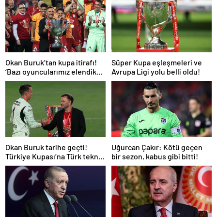
Okan Buruk’tan kupa itirafı!
Süper Kupa eşleşmeleri ve
‘Bazı oyuncularımız elendik
Avrupa Ligi yolu belli oldu!
diye düşündü’
Okan Buruk tarihe geçti!
Uğurcan Çakır: Kötü geçen
Türkiye Kupası’na Türk teknik
bir sezon, kabus gibi bitti!
adam damgası