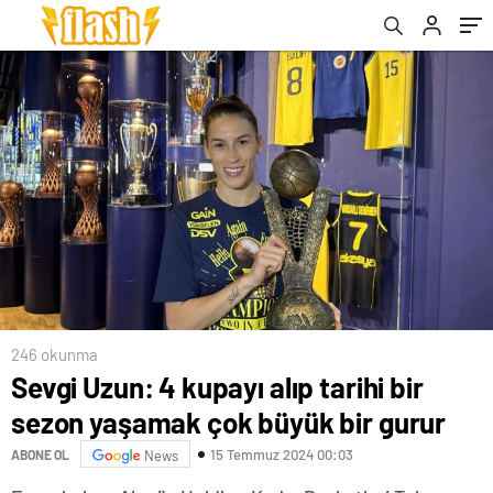
246 okunma
Sevgi Uzun: 4 kupayı alıp tarihi bir
sezon yaşamak çok büyük bir gurur
15 Temmuz 2024 00:03
ABONE OL
News