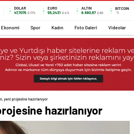
DOLAR
EURO
ALTIN
BITCOIN
47,7075
55,2431
6.680,97
%
0.17%
0.4%
2,90
Ekonomi
Spor
Kadın
Foto Galeri
Videolar
, yeni projesine hazırlanıyor
rojesine hazırlanıyor