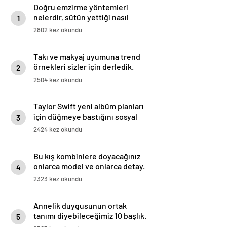
Doğru emzirme yöntemleri
nelerdir, sütün yettiği nasıl
1
anlaşılır?
2802 kez okundu
Takı ve makyaj uyumuna trend
örnekleri sizler için derledik.
2
2504 kez okundu
Taylor Swift yeni albüm planları
için düğmeye bastığını sosyal
3
medyadan duyurdu!
2424 kez okundu
Bu kış kombinlere doyacağınız
onlarca model ve onlarca detay.
4
2323 kez okundu
Annelik duygusunun ortak
tanımı diyebileceğimiz 10 başlık.
5