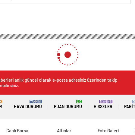
berleri anlık güncel olarak e-posta adresiniz üzerinden takip
ebilirsiniz.
K
TAHMİNİ
LİG
EKONOMİ
E
R
HAVA DURUMU
PUAN DURUMU
HISSELER
PARI
Canlı Borsa
Altınlar
Foto Galeri