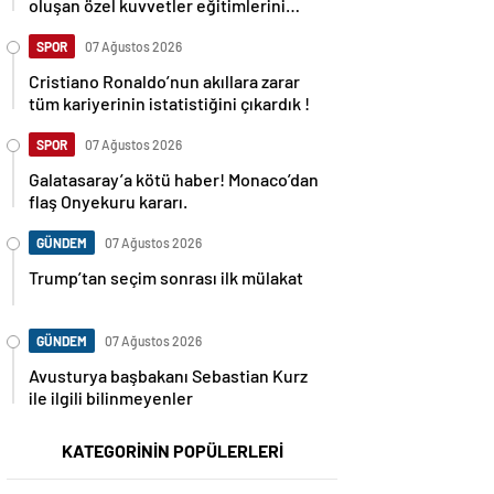
oluşan özel kuvvetler eğitimlerini
başlattı.
SPOR
07 Ağustos 2026
Cristiano Ronaldo’nun akıllara zarar
tüm kariyerinin istatistiğini çıkardık !
SPOR
07 Ağustos 2026
Galatasaray’a kötü haber! Monaco’dan
flaş Onyekuru kararı.
GÜNDEM
07 Ağustos 2026
Trump’tan seçim sonrası ilk mülakat
GÜNDEM
07 Ağustos 2026
Avusturya başbakanı Sebastian Kurz
ile ilgili bilinmeyenler
KATEGORİNİN POPÜLERLERİ