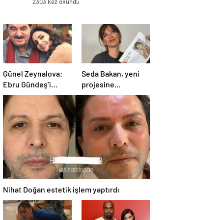
2303 kez okundu
Günel Zeynalova:
Seda Bakan, yeni
Ebru Gündeş’i
projesine
affettim
hazırlanıyor
Nihat Doğan estetik işlem yaptırdı