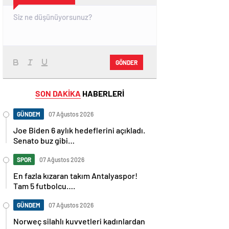
GÖNDER
SON DAKİKA
HABERLERİ
GÜNDEM
07 Ağustos 2026
Joe Biden 6 aylık hedeflerini açıkladı.
Senato buz gibi…
SPOR
07 Ağustos 2026
En fazla kızaran takım Antalyaspor!
Tam 5 futbolcu….
GÜNDEM
07 Ağustos 2026
Norweç silahlı kuvvetleri kadınlardan