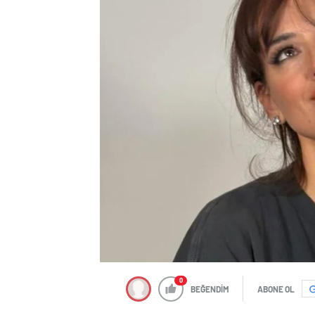
0
BEĞENDİM
ABONE OL