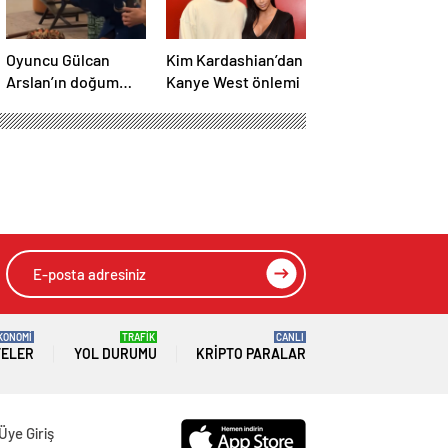
Oyuncu Gülcan
Kim Kardashian’dan
Arslan’ın doğum
Kanye West önlemi
günü stili! Elbisenin
düğmelerini
kapatmadı
KONOMİ
TRAFİK
CANLI
TELER
YOL DURUMU
KRIPTO PARALAR
Üye Giriş