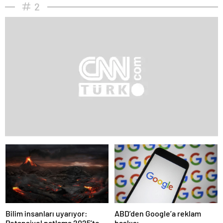
2
Bilim insanları uyarıyor:
ABD’den Google’a reklam
Potansiyel patlama 2025’te
baskısı