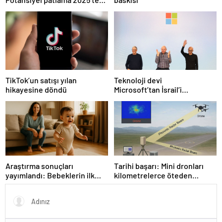
bekleniyor!
Teknoloji devi
TikTok’un satışı yılan
Microsoft’tan İsrail’i
hikayesine döndü
sevindirecek haber
Araştırma sonuçları
Tarihi başarı: Mini dronları
yayımlandı: Bebeklerin ilk
kilometrelerce öteden
adımında genetik ve çevre
saptadı
etkisi