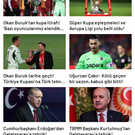
Okan Buruk’tan kupa itirafı!
Süper Kupa eşleşmeleri ve
‘Bazı oyuncularımız elendik
Avrupa Ligi yolu belli oldu!
diye düşündü’
Okan Buruk tarihe geçti!
Uğurcan Çakır: Kötü geçen
Türkiye Kupası’na Türk teknik
bir sezon, kabus gibi bitti!
adam damgası
Cumhurbaşkanı Erdoğan’dan
TBMM Başkanı Kurtulmuş’tan
Galatasaray’a tebrik!
Galatasaray’a tebrik!