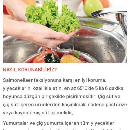
NASIL KORUNABİLİRİZ?
Salmonella
enfeksiyonuna karşı en iyi koruma,
yiyeceklerin, özellikle etin, en az 65°C’de 5 ila 6 dakika
boyunca düzgün bir şekilde pişirilmesidir. Çiğ süt ve
çiğ süt içeren ürünlerden kaçınılmalı, sadece pastörize
veya kaynatılmış süt içilmelidir.
Yumurtalar ve çiğ yumurta içeren tüm yiyecekler