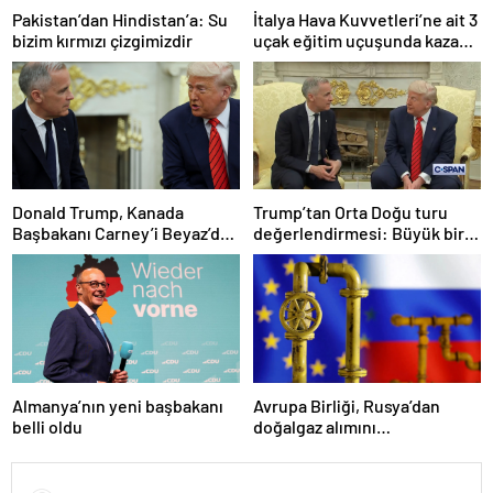
Pakistan’dan Hindistan’a: Su
İtalya Hava Kuvvetleri’ne ait 3
bizim kırmızı çizgimizdir
uçak eğitim uçuşunda kaza
yaptı
Donald Trump, Kanada
Trump’tan Orta Doğu turu
Başbakanı Carney’i Beyaz’da
değerlendirmesi: Büyük bir
ağırladı
duyuru yapacağız
Almanya’nın yeni başbakanı
Avrupa Birliği, Rusya’dan
belli oldu
doğalgaz alımını
sonlandıracak