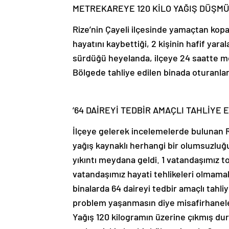
METREKAREYE 120 KİLO YAĞIŞ DÜŞM
Rize’nin Çayeli ilçesinde yamaçtan kopa
hayatını kaybettiği, 2 kişinin hafif yara
sürdüğü heyelanda, ilçeye 24 saatte m
Bölgede tahliye edilen binada oturanlar,
’64 DAİREYİ TEDBİR AMAÇLI TAHLİYE 
İlçeye gelerek incelemelerde bulunan Ri
yağış kaynaklı herhangi bir olumsuzluğu
yıkıntı meydana geldi. 1 vatandaşımız to
vatandaşımız hayati tehlikeleri olmama
binalarda 64 daireyi tedbir amaçlı tahli
problem yaşanmasın diye misafirhanele
Yağış 120 kilogramın üzerine çıkmış du