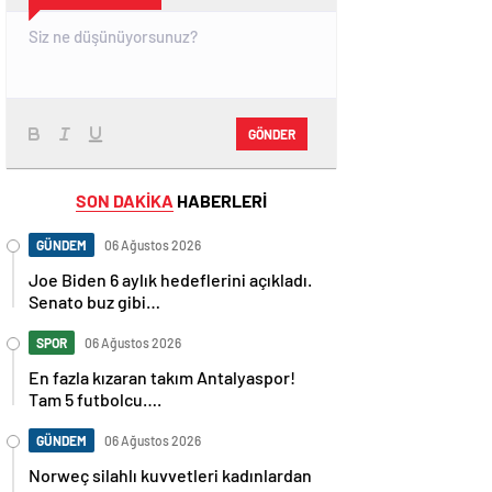
GÖNDER
SON DAKİKA
HABERLERİ
GÜNDEM
06 Ağustos 2026
Joe Biden 6 aylık hedeflerini açıkladı.
Senato buz gibi…
SPOR
06 Ağustos 2026
En fazla kızaran takım Antalyaspor!
Tam 5 futbolcu….
GÜNDEM
06 Ağustos 2026
Norweç silahlı kuvvetleri kadınlardan