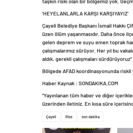
taşkın riski olan bir bölgemiz yok. Geç
‘HEYELANLARLA KARŞI KARŞIYAYIZ’
Çayeli Belediye Başkanı İsmail Hakkı Çif
üzen ölüm yaşanmasıdır. Daha önce ilç
gelen deprem ve suyu emen toprak hare
çalışmalarımız sürüyor. Her yıl bu vakal
aldık, gerekli çalışmaları sürdürüyoruz”
Bölgede AFAD koordinasyonunda riskli y
Haber Kaynak : SONDAKIKA.COM
“Yayınlanan tüm haber ve diğer içerikler i
üzerinden iletiniz. En kısa süre içerisin
Çayeli
Rize
son dakika