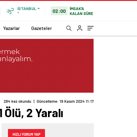
İMSAK'A
İSTANBUL
02:00
KALAN SÜRE
°
Yazarlar
Gazeteler
284 kez okundu
|
Güncelleme: 19 Kasım 2024 11:17
Ölü, 2 Yaralı
HIZLI YORUM YAP