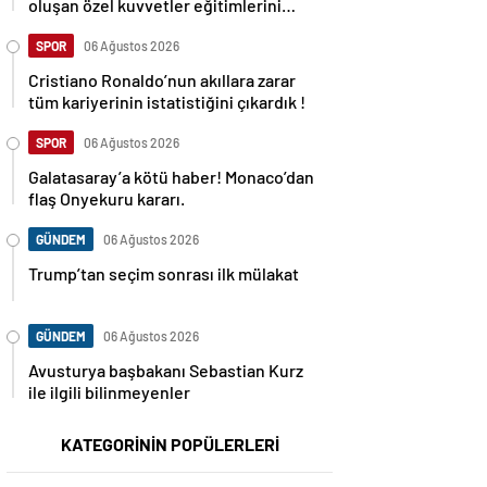
oluşan özel kuvvetler eğitimlerini
başlattı.
SPOR
06 Ağustos 2026
Cristiano Ronaldo’nun akıllara zarar
tüm kariyerinin istatistiğini çıkardık !
SPOR
06 Ağustos 2026
Galatasaray’a kötü haber! Monaco’dan
flaş Onyekuru kararı.
GÜNDEM
06 Ağustos 2026
Trump’tan seçim sonrası ilk mülakat
GÜNDEM
06 Ağustos 2026
Avusturya başbakanı Sebastian Kurz
ile ilgili bilinmeyenler
KATEGORİNİN POPÜLERLERİ