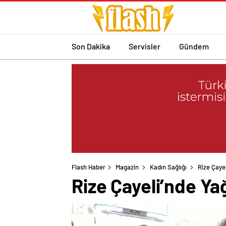
Son Dakika
Servisler
Gündem
Flash Haber
Magazin
Kadın Sağlığı
Rize Çaye
Rize Çayeli’nde Ya