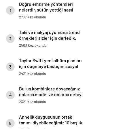
Doğru emzirme yöntemleri
nelerdir, sütün yettiği nasıl
1
anlaşılır?
2797 kez okundu
Takı ve makyaj uyumuna trend
örnekleri sizler için derledik.
2
2503 kez okundu
Taylor Swift yeni albüm planları
için düğmeye bastığını sosyal
3
medyadan duyurdu!
2421 kez okundu
Bu kış kombinlere doyacağınız
onlarca model ve onlarca detay.
4
2321 kez okundu
Annelik duygusunun ortak
tanımı diyebileceğimiz 10 başlık.
5