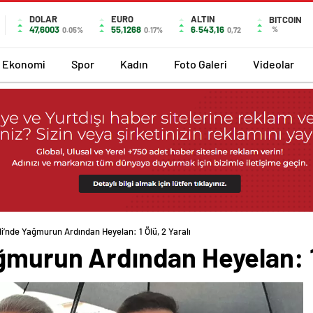
DOLAR
EURO
ALTIN
BITCOIN
47,6003
55,1268
6.543,16
%
0.05%
0.17%
0,72
Ekonomi
Spor
Kadın
Foto Galeri
Videolar
li’nde Yağmurun Ardından Heyelan: 1 Ölü, 2 Yaralı
ğmurun Ardından Heyelan: 1 