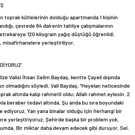
ÜŞ
n toprak kütlelerinin dolduğu apartmanda 1 kişinin
landığı, çevrede 64 dairenin tahliye çalışmalarının
etrekareye 120 kilogram yağış düştüğü öğrenildi.
 misafirhanelere yerleştiriliyor.
EDİYORUZ’
ze Valisi İhsan Selim Baydaş, kentte Çayeli dışında
n olmadığını söyledi. Vali Baydaş, “Heyelan neticesinde
prak altında kalıp rahmetli oldu; Allah rahmet eylesin. 2
kla beraber tedavi altında. Şu anda bu sıra boyundaki
ye ediyoruz. Yan yana binalar olduğu için herhangi bir
re yerleştiriyoruz. Şehirde başka bir problem yok.
rumda. Bir miktar daha devam edecek gibi duruyor. Sel,