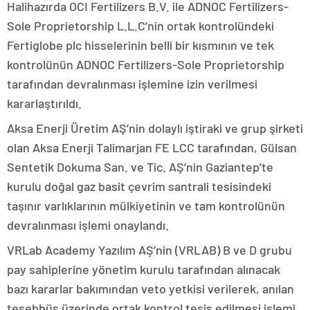
Halihazırda OCI Fertilizers B.V. ile ADNOC Fertilizers-
Sole Proprietorship L.L.C’nin ortak kontrolündeki
Fertiglobe plc hisselerinin belli bir kısmının ve tek
kontrolünün ADNOC Fertilizers-Sole Proprietorship
tarafından devralınması işlemine izin verilmesi
kararlaştırıldı.
Aksa Enerji Üretim AŞ’nin dolaylı iştiraki ve grup şirketi
olan Aksa Enerji Talimarjan FE LCC tarafından, Gülsan
Sentetik Dokuma San. ve Tic. AŞ’nin Gaziantep’te
kurulu doğal gaz basit çevrim santrali tesisindeki
taşınır varlıklarının mülkiyetinin ve tam kontrolünün
devralınması işlemi onaylandı.
VRLab Academy Yazılım AŞ’nin (VRLAB) B ve D grubu
pay sahiplerine yönetim kurulu tarafından alınacak
bazı kararlar bakımından veto yetkisi verilerek, anılan
teşebbüs üzerinde ortak kontrol tesis edilmesi işlemi