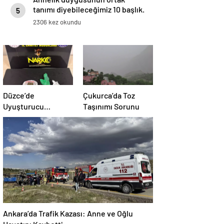
tanımı diyebileceğimiz 10 başlık.
5
2306 kez okundu
Düzce’de
Çukurca’da Toz
Uyuşturucu
Taşınımı Sorunu
Operasyonu: 1
Tutuklama
Ankara’da Trafik Kazası: Anne ve Oğlu