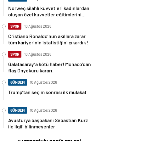
Norweç silahlı kuvvetleri kadınlardan
oluşan özel kuvvetler eğitimlerini
başlattı.
SPOR
10 Ağustos 2026
Cristiano Ronaldo’nun akıllara zarar
tüm kariyerinin istatistiğini çıkardık !
SPOR
10 Ağustos 2026
Galatasaray’a kötü haber! Monaco’dan
flaş Onyekuru kararı.
GÜNDEM
10 Ağustos 2026
Trump’tan seçim sonrası ilk mülakat
GÜNDEM
10 Ağustos 2026
Avusturya başbakanı Sebastian Kurz
ile ilgili bilinmeyenler