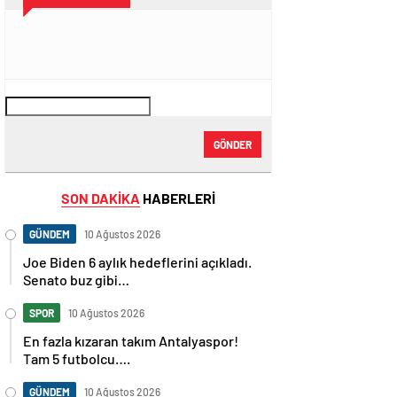
GÖNDER
SON DAKİKA
HABERLERİ
GÜNDEM
10 Ağustos 2026
Joe Biden 6 aylık hedeflerini açıkladı.
Senato buz gibi…
SPOR
10 Ağustos 2026
En fazla kızaran takım Antalyaspor!
Tam 5 futbolcu….
GÜNDEM
10 Ağustos 2026