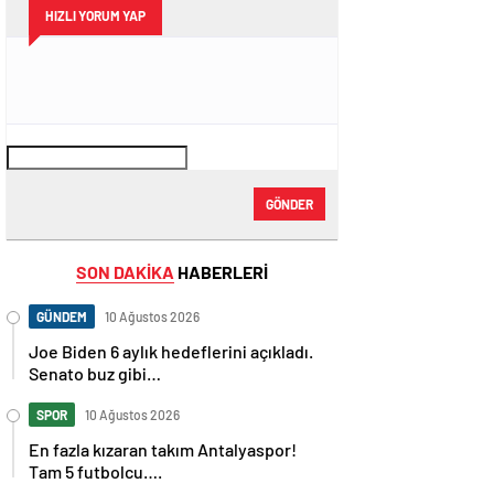
HIZLI YORUM YAP
GÖNDER
SON DAKİKA
HABERLERİ
GÜNDEM
10 Ağustos 2026
Joe Biden 6 aylık hedeflerini açıkladı.
Senato buz gibi…
SPOR
10 Ağustos 2026
En fazla kızaran takım Antalyaspor!
Tam 5 futbolcu….