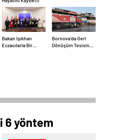
Hayatını Kaybetti
Bakan Işıkhan
Bornova’da Geri
Eczacılarla Bir
Dönüşüm Tesisinde
Araya Geldi
Yangın
li 6 yöntem