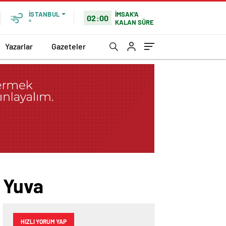
İMSAK'A
İSTANBUL
02:00
KALAN SÜRE
°
Yazarlar
Gazeteler
r Yuva
HIZLI YORUM YAP