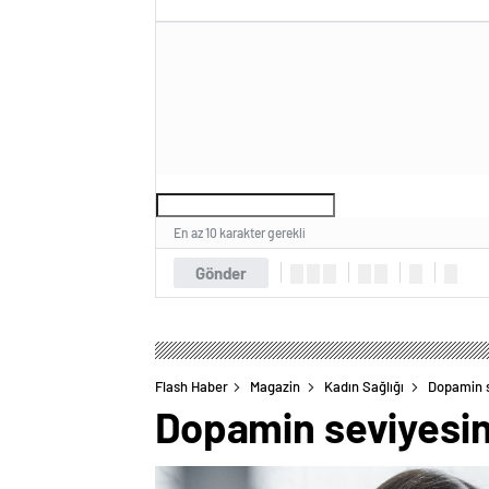
En az 10 karakter gerekli
Gönder
Flash Haber
Magazin
Kadın Sağlığı
Dopamin s
Dopamin seviyesini