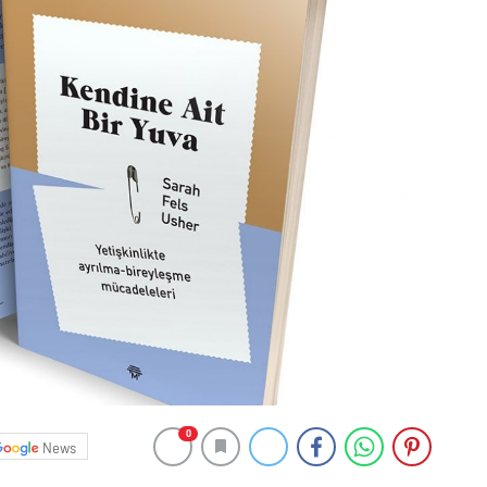
0
News