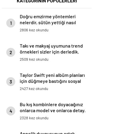
KATEGORİNİN POPÜLERLERİ
Doğru emzirme yöntemleri
nelerdir, sütün yettiği nasıl
1
anlaşılır?
2806 kez okundu
Takı ve makyaj uyumuna trend
örnekleri sizler için derledik.
2
2509 kez okundu
Taylor Swift yeni albüm planları
için düğmeye bastığını sosyal
3
medyadan duyurdu!
2427 kez okundu
Bu kış kombinlere doyacağınız
onlarca model ve onlarca detay.
4
2328 kez okundu
Annelik duygusunun ortak