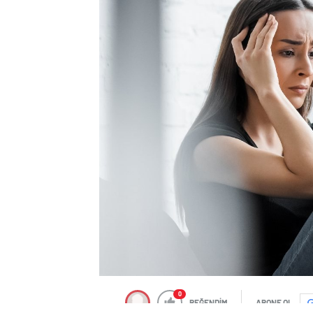
0
BEĞENDİM
ABONE OL