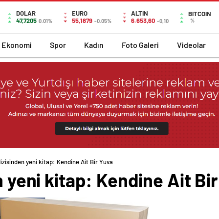
DOLAR
EURO
ALTIN
BITCOIN
47,7205
55,1879
6.653,60
%
0.01%
-0.05%
-0,10
Ekonomi
Spor
Kadın
Foto Galeri
Videolar
dizisinden yeni kitap: Kendine Ait Bir Yuva
n yeni kitap: Kendine Ait Bi