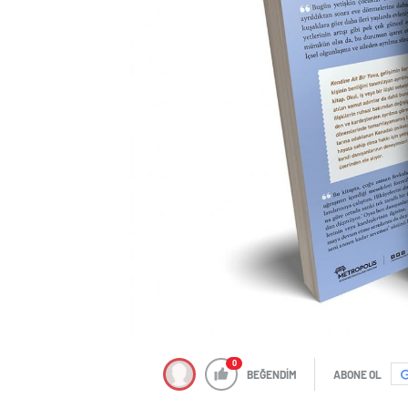
0
BEĞENDİM
ABONE OL