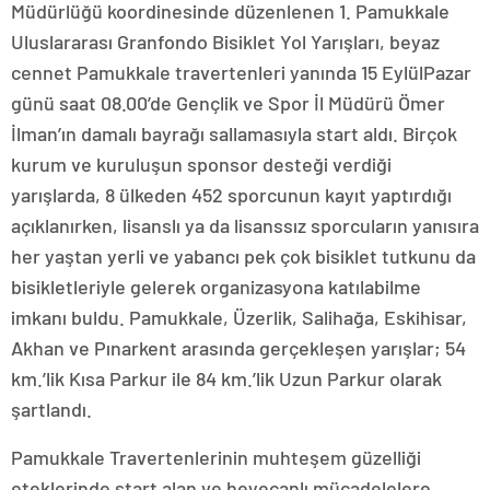
Müdürlüğü koordinesinde düzenlenen 1. Pamukkale
Uluslararası Granfondo Bisiklet Yol Yarışları, beyaz
cennet Pamukkale travertenleri yanında 15 EylülPazar
günü saat 08.00’de Gençlik ve Spor İl Müdürü Ömer
İlman’ın damalı bayrağı sallamasıyla start aldı. Birçok
kurum ve kuruluşun sponsor desteği verdiği
yarışlarda, 8 ülkeden 452 sporcunun kayıt yaptırdığı
açıklanırken, lisanslı ya da lisanssız sporcuların yanısıra
her yaştan yerli ve yabancı pek çok bisiklet tutkunu da
bisikletleriyle gelerek organizasyona katılabilme
imkanı buldu. Pamukkale, Üzerlik, Salihağa, Eskihisar,
Akhan ve Pınarkent arasında gerçekleşen yarışlar; 54
km.’lik Kısa Parkur ile 84 km.’lik Uzun Parkur olarak
şartlandı.
Pamukkale Travertenlerinin muhteşem güzelliği
eteklerinde start alan ve heyecanlı mücadelelere