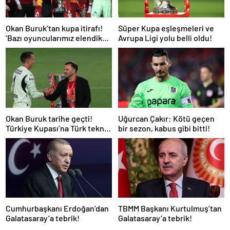
Okan Buruk’tan kupa itirafı!
Süper Kupa eşleşmeleri ve
‘Bazı oyuncularımız elendik
Avrupa Ligi yolu belli oldu!
diye düşündü’
Okan Buruk tarihe geçti!
Uğurcan Çakır: Kötü geçen
Türkiye Kupası’na Türk teknik
bir sezon, kabus gibi bitti!
adam damgası
Cumhurbaşkanı Erdoğan’dan
TBMM Başkanı Kurtulmuş’tan
Galatasaray’a tebrik!
Galatasaray’a tebrik!