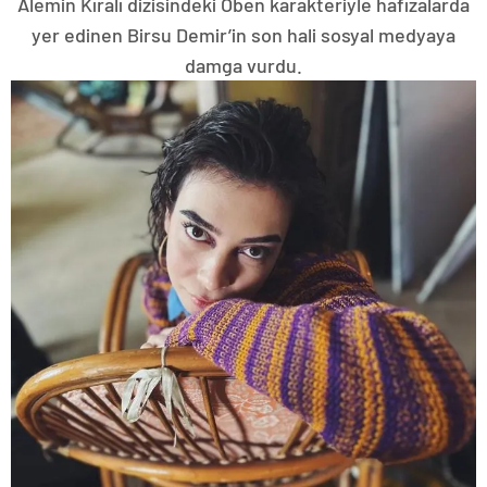
Alemin Kıralı dizisindeki Oben karakteriyle hafızalarda
yer edinen Birsu Demir’in son hali sosyal medyaya
damga vurdu.