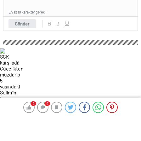
En az 10 karakter gerekli
Gönder
0
0
0
0
253 okunma