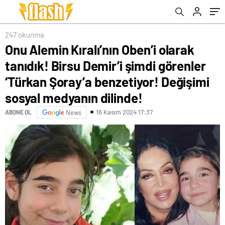
benzetiyor! Değişimi sosyal medyanın
uzadı
dilinde!
247 okunma
Onu Alemin Kıralı’nın Oben’i olarak
tanıdık! Birsu Demir’i şimdi görenler
‘Türkan Şoray’a benzetiyor! Değişimi
sosyal medyanın dilinde!
16 Kasım 2024 17:37
ABONE OL
News