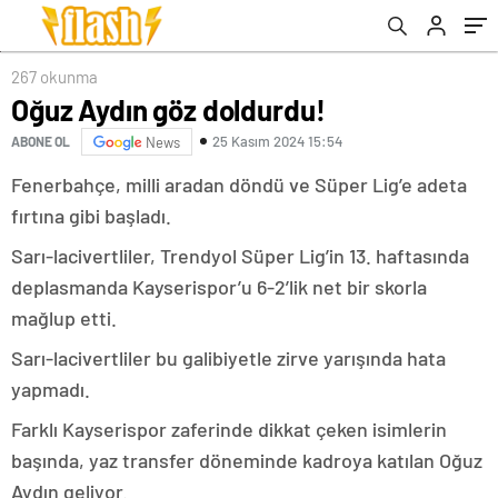
267 okunma
Oğuz Aydın göz doldurdu!
25 Kasım 2024 15:54
ABONE OL
News
Fenerbahçe, milli aradan döndü ve Süper Lig’e adeta
fırtına gibi başladı.
Sarı-lacivertliler, Trendyol Süper Lig’in 13. haftasında
deplasmanda Kayserispor’u 6-2’lik net bir skorla
mağlup etti.
Sarı-lacivertliler bu galibiyetle zirve yarışında hata
yapmadı.
Farklı Kayserispor zaferinde dikkat çeken isimlerin
başında, yaz transfer döneminde kadroya katılan Oğuz
Aydın geliyor.