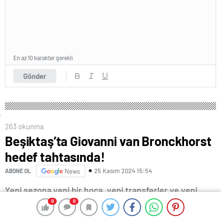
En az 10 karakter gerekli
Gönder
263 okunma
Beşiktaş’ta Giovanni van Bronckhorst
hedef tahtasında!
25 Kasım 2024 15:54
ABONE OL
News
Yeni sezona yeni bir hoca, yeni transferler ve yeni
umutlarla başlayan Beşiktaş için ilk etapta her şey çok
0
0
0
0
güzel başlamıştı.