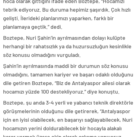
hoca olarak gittiğini ifade eden Boztepe, “Hocamızı
tebrik ediyoruz. Bu duruma hepimiz şaşırdık. Çok hızlı
gelişti. İlerideki planlarımızı yaparken, farklı bir
planlamaya geçtik.” dedi.
Boztepe, Nuri Şahin’in ayrılmasından dolayı kulüpte
herhangi bir rahatsızlık ya da huzursuzluğun kesinlikle
söz konusu olmadığını vurguladı.
Şahin’in ayrılmasında maddi bir durumun söz konusu
olmadığını, tamamen kariyer ve başarı odaklı olduğunu
dile getiren Boztepe, “Biz de Antalyaspor ailesi olarak
hocamızı yüzde 100 destekliyoruz.” diye konuştu.
Boztepe, şu anda 3-4 yerli ve yabancı teknik direktörle
görüşmelerinin olduğunu dile getirerek, “Antalyaspor
için en iyisi olabilecek, en başarıyı sağlayabilecek, Nuri
hocamızın yerini doldurabilecek bir hocayla alakalı
karar vermek üzere ekip olarak çalışma yapıyoruz.