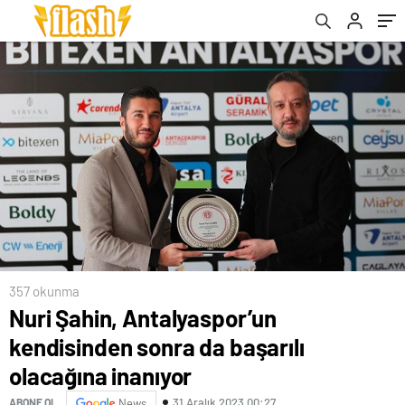
357 okunma
Nuri Şahin, Antalyaspor’un
kendisinden sonra da başarılı
olacağına inanıyor
31 Aralık 2023 00:27
ABONE OL
News