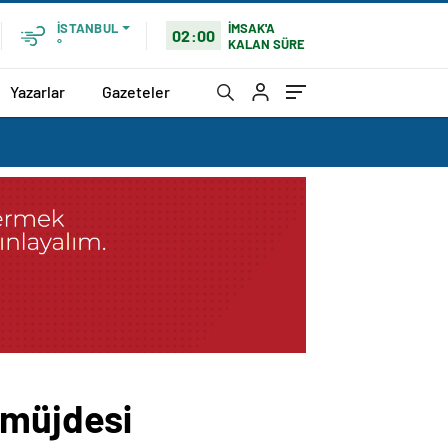
İMSAK'A
İSTANBUL
02:00
KALAN SÜRE
°
Yazarlar
Gazeteler
 müjdesi