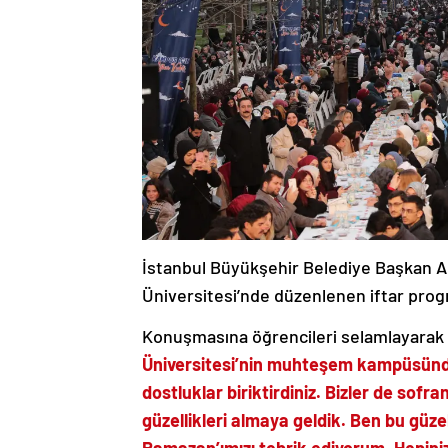
İstanbul Büyükşehir Belediye Başkan Ad
Üniversitesi’nde düzenlenen iftar progr
Konuşmasına öğrencileri selamlayarak
Üniversitesi’nin muhteşem kampüsünde
dostluklar biriktirdiniz. Bizler de sof
güzellikleri almaya geldik. Ben bu güz
Ramazan’ımızı tebrik ediyorum. Hepinize