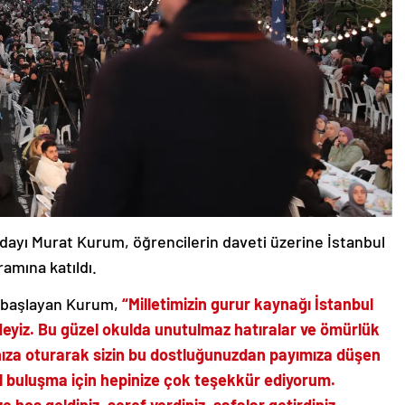
ayı Murat Kurum, öğrencilerin daveti üzerine İstanbul
amına katıldı.
 başlayan Kurum,
“Milletimizin gurur kaynağı İstanbul
yiz. Bu güzel okulda unutulmaz hatıralar ve ömürlük
ranıza oturarak sizin bu dostluğunuzdan payımıza düşen
el buluşma için hepinize çok teşekkür ediyorum.
 hoş geldiniz, şeref verdiniz, safalar getirdiniz