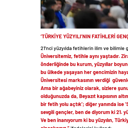
‘TÜRKİYE YÜZYILI’NIN FATİHLERİ GE
21’nci yüzyılda fetihlerin ilim ve biliml
Üniversitemiz, fetihle aynı yaştadır. Z
önderliğinde bu kurum, yüzyıllar boyunca
bu ülkede yaşayan her gencimizin hayal
Üniversitesi markasının verdiği
güvenle
Ama bir ağabeyiniz olarak, sizlere şu
olduğunuzda da, Beyazıt kapısının altı
bir fetih yolu açtık’; diğer yanında ise 
sevgili gençler, ben de diyorum ki 21. yü
Ve ben inanıyorum ki bu yüzyılın, Türkiye
olacaksınız.”
ifadelerini kullandı.