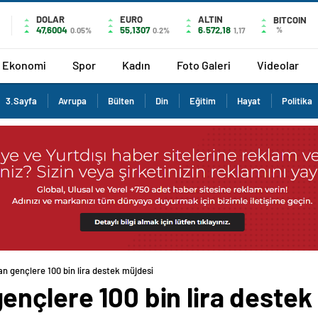
DOLAR
EURO
ALTIN
BITCOIN
47,6004
55,1307
6.572,18
%
0.05%
0.2%
1,17
Ekonomi
Spor
Kadın
Foto Galeri
Videolar
3.Sayfa
Avrupa
Bülten
Din
Eğitim
Hayat
Politika
n gençlere 100 bin lira destek müjdesi
ençlere 100 bin lira destek