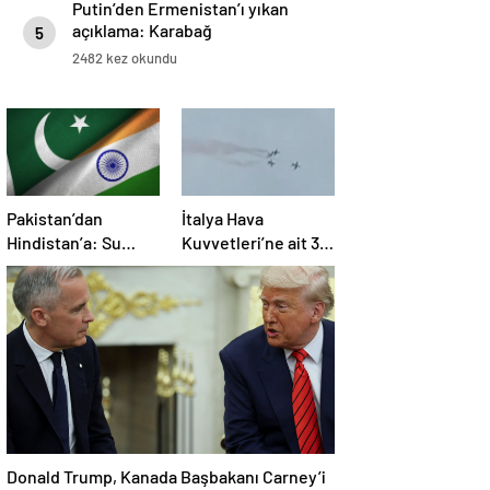
Putin’den Ermenistan’ı yıkan
açıklama: Karabağ
5
Azerbaycan’ın ayrılmaz bir
2482 kez okundu
parçasıdır!
Pakistan’dan
İtalya Hava
Hindistan’a: Su
Kuvvetleri’ne ait 3
bizim kırmızı
uçak eğitim
çizgimizdir
uçuşunda kaza
yaptı
Donald Trump, Kanada Başbakanı Carney’i