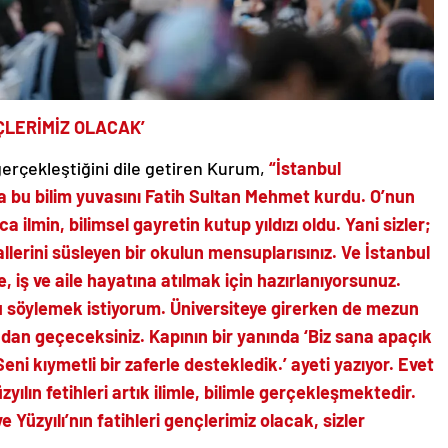
NÇLERİMİZ OLACAK’
e gerçekleştiğini dile getiren Kurum,
“İstanbul
ira bu bilim yuvasını Fatih Sultan Mehmet kurdu. O’nun
 ilmin, bilimsel gayretin kutup yıldızı oldu. Yani sizler;
lerini süsleyen bir okulun mensuplarısınız. Ve İstanbul
, iş ve aile hayatına atılmak için hazırlanıyorsunuz.
nu söylemek istiyorum. Üniversiteye girerken de mezun
ndan geçeceksiniz. Kapının bir yanında ‘Biz sana apaçık
‘Seni kıymetli bir zaferle destekledik.’ ayeti yazıyor. Evet
zyılın fetihleri artık ilimle, bilimle gerçekleşmektedir.
 Yüzyılı’nın fatihleri gençlerimiz olacak, sizler