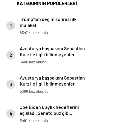
KATEGORİNİN POPÜLERLERİ
Trump’tan seçim sonrası ilk
mülakat
1
8347 kez okundu
Avusturya başbakanı Sebastian
Kurz ile ilgili bilinmeyenler
2
5400 kez okundu
Avusturya başbakanı Sebastian
Kurz ile ilgili bilinmeyenler
3
5368 kez okundu
Joe Biden 6 aylık hedeflerini
açıkladı. Senato buz gibi…
4
3491 kez okundu