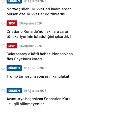
GÜNDEM
06 Ağustos 2026
Norweç silahlı kuvvetleri kadınlardan
oluşan özel kuvvetler eğitimlerini
başlattı.
SPOR
06 Ağustos 2026
Cristiano Ronaldo’nun akıllara zarar
tüm kariyerinin istatistiğini çıkardık !
SPOR
06 Ağustos 2026
Galatasaray’a kötü haber! Monaco’dan
flaş Onyekuru kararı.
GÜNDEM
06 Ağustos 2026
Trump’tan seçim sonrası ilk mülakat
GÜNDEM
06 Ağustos 2026
Avusturya başbakanı Sebastian Kurz
ile ilgili bilinmeyenler