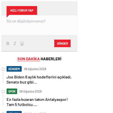
HIZLI YORUM YAP
GÖNDER
SON DAKİKA
HABERLERİ
GÜNDEM
06 Ağustos 2026
Joe Biden 6 aylık hedeflerini açıkladı.
Senato buz gibi…
SPOR
06 Ağustos 2026
En fazla kızaran takım Antalyaspor!
Tam 5 futbolcu….