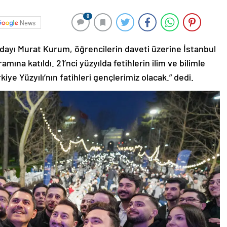
0
News
ayı Murat Kurum, öğrencilerin daveti üzerine İstanbul
ına katıldı. 21’nci yüzyılda fetihlerin ilim ve bilimle
iye Yüzyılı’nın fatihleri gençlerimiz olacak.” dedi.