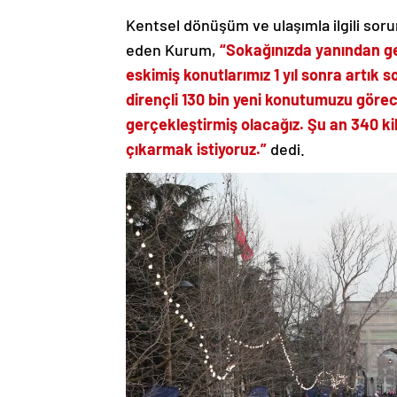
Kentsel dönüşüm ve ulaşımla ilgili sor
eden Kurum,
“Sokağınızda yanından ge
eskimiş konutlarımız 1 yıl sonra artık 
dirençli 130 bin yeni konutumuzu görec
gerçekleştirmiş olacağız. Şu an 340 k
çıkarmak istiyoruz.”
dedi.