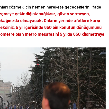
unları çözmek için hemen harekete geçeceklerini ifade
çmeye çekindiğiniz sağlıksız, güven vermeyen,
sokağınızda olmayacak. Onların yerinde afetlere karşı
eksiniz. 5 yıl içerisinde 650 bin konutun dönüşümünü
ilometre olan metro mesafesini 5 yılda 650 kilometreye