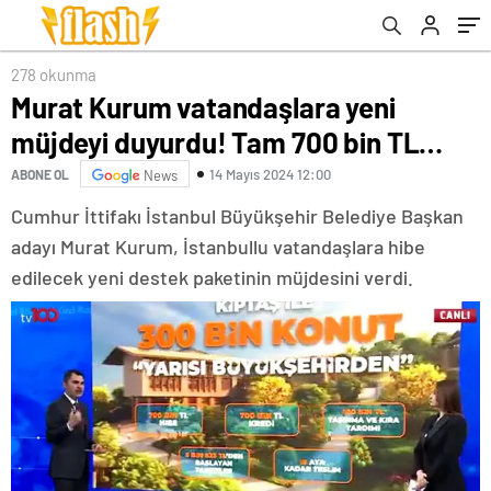
278 okunma
Murat Kurum vatandaşlara yeni
müjdeyi duyurdu! Tam 700 bin TL…
14 Mayıs 2024 12:00
ABONE OL
News
Cumhur İttifakı İstanbul Büyükşehir Belediye Başkan
adayı Murat Kurum, İstanbullu vatandaşlara hibe
edilecek yeni destek paketinin müjdesini verdi.