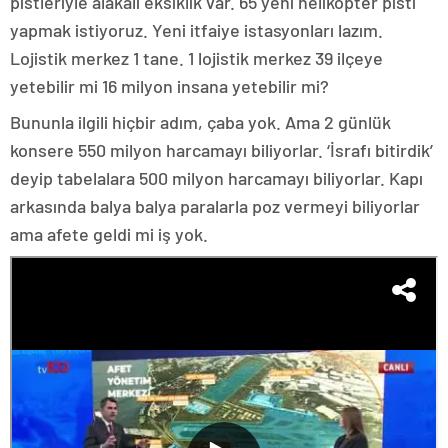
pistleriyle alakalı eksiklik var. 65 yeni helikopter pisti
yapmak istiyoruz. Yeni itfaiye istasyonları lazım.
Lojistik merkez 1 tane. 1 lojistik merkez 39 ilçeye
yetebilir mi 16 milyon insana yetebilir mi?
Bununla ilgili hiçbir adım, çaba yok. Ama 2 günlük
konsere 550 milyon harcamayı biliyorlar. ‘İsrafı bitirdik’
deyip tabelalara 500 milyon harcamayı biliyorlar. Kapı
arkasında balya balya paralarla poz vermeyi biliyorlar
ama afete geldi mi iş yok.