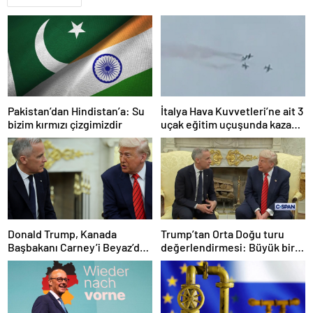
Pakistan’dan Hindistan’a: Su
İtalya Hava Kuvvetleri’ne ait 3
bizim kırmızı çizgimizdir
uçak eğitim uçuşunda kaza
yaptı
Donald Trump, Kanada
Trump’tan Orta Doğu turu
Başbakanı Carney’i Beyaz’da
değerlendirmesi: Büyük bir
ağırladı
duyuru yapacağız