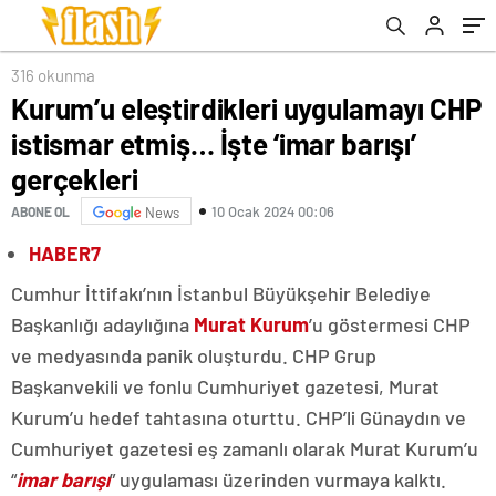
316 okunma
Kurum’u eleştirdikleri uygulamayı CHP
istismar etmiş… İşte ‘imar barışı’
gerçekleri
10 Ocak 2024 00:06
ABONE OL
News
HABER7
Cumhur İttifakı’nın İstanbul Büyükşehir Belediye
Başkanlığı adaylığına
Murat Kurum
’u göstermesi CHP
ve medyasında panik oluşturdu. CHP Grup
Başkanvekili ve fonlu Cumhuriyet gazetesi, Murat
Kurum’u hedef tahtasına oturttu. CHP’li Günaydın ve
Cumhuriyet gazetesi eş zamanlı olarak Murat Kurum’u
“
imar barışı
” uygulaması üzerinden vurmaya kalktı.