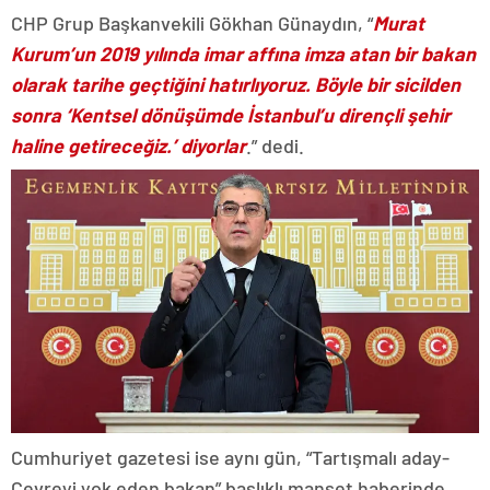
CHP Grup Başkanvekili Gökhan Günaydın, “
Murat
Kurum’un 2019 yılında imar affına imza atan bir bakan
olarak tarihe geçtiğini hatırlıyoruz. Böyle bir sicilden
sonra ‘Kentsel dönüşümde İstanbul’u dirençli şehir
haline getireceğiz.’ diyorlar
.” dedi.
Cumhuriyet gazetesi ise aynı gün, “Tartışmalı aday-
Çevreyi yok eden bakan” başlıklı manşet haberinde,