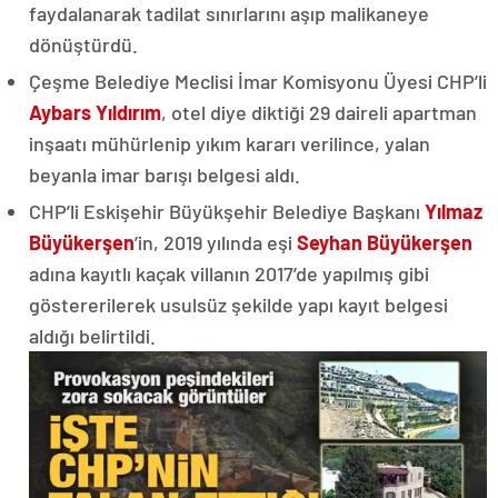
faydalanarak tadilat sınırlarını aşıp malikaneye
dönüştürdü.
Çeşme Belediye Meclisi İmar Komisyonu Üyesi CHP’li
Aybars Yıldırım
, otel diye diktiği 29 daireli apartman
inşaatı mühürlenip yıkım kararı verilince, yalan
beyanla imar barışı belgesi aldı.
CHP’li Eskişehir Büyükşehir Belediye Başkanı
Yılmaz
Büyükerşen
’in, 2019 yılında eşi
Seyhan Büyükerşen
adına kayıtlı kaçak villanın 2017’de yapılmış gibi
göstererilerek usulsüz şekilde yapı kayıt belgesi
aldığı belirtildi.