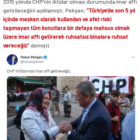
2015 yılında CHP’nin iktidar olması durumunda imar affı
getirileceğini açıklamıştı. Pekşen,
“Türkiye’de son 5 yıl
içinde mesken olarak kullanılan ve afet riski
taşımayan tüm konutlara bir defaya mahsus olmak
üzere imar affı getirerek ruhsatsız binalara ruhsat
vereceğiz”
demişti.