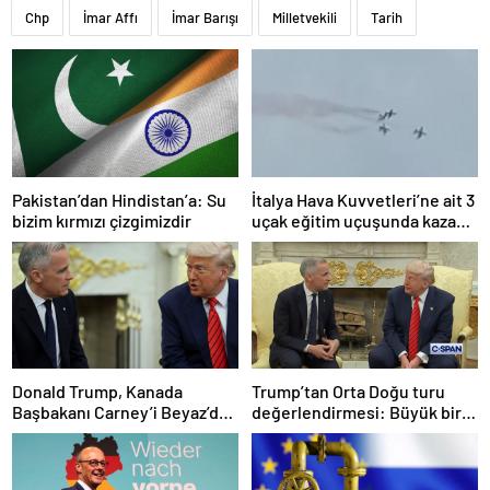
Chp
İmar Affı
İmar Barışı
Milletvekili
Tarih
Pakistan’dan Hindistan’a: Su
İtalya Hava Kuvvetleri’ne ait 3
bizim kırmızı çizgimizdir
uçak eğitim uçuşunda kaza
yaptı
Donald Trump, Kanada
Trump’tan Orta Doğu turu
Başbakanı Carney’i Beyaz’da
değerlendirmesi: Büyük bir
ağırladı
duyuru yapacağız