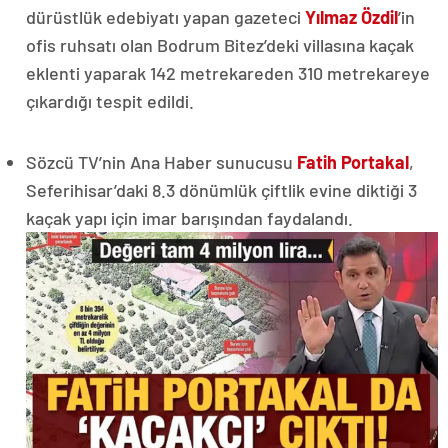
dürüstlük edebiyatı yapan gazeteci
Yılmaz Özdil
’in
ofis ruhsatı olan Bodrum Bitez’deki villasına kaçak
eklenti yaparak 142 metrekareden 310 metrekareye
çıkardığı tespit edildi.
Sözcü TV’nin Ana Haber sunucusu
Fatih Portakal
,
Seferihisar’daki 8.3 dönümlük çiftlik evine diktiği 3
kaçak yapı için imar barışından faydalandı.