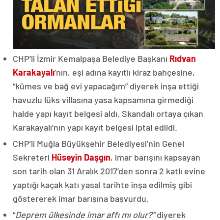
CHP’li İzmir Kemalpaşa Belediye Başkanı
Rıdvan
Karakayalı
’nın, eşi adına kayıtlı kiraz bahçesine,
“kümes ve bağ evi yapacağım” diyerek inşa ettiği
havuzlu lüks villasına yasa kapsamına girmediği
halde yapı kayıt belgesi aldı. Skandalı ortaya çıkan
Karakayalı’nın yapı kayıt belgesi iptal edildi.
CHP’li Muğla Büyükşehir Belediyesi’nin Genel
Sekreteri
Hüseyin Daşgın
, imar barışını kapsayan
son tarih olan 31 Aralık 2017’den sonra 2 katlı evine
yaptığı kaçak katı yasal tarihte inşa edilmiş gibi
göstererek imar barışına başvurdu.
“
Deprem ülkesinde imar affı mı olur?”
diyerek