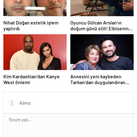
Nihat Doğan estetik işlem
Oyuncu Gülcan Arslan’ın
yaptırdı
doğum günü stili! Elbisenin
düğmelerini kapatmadı
Kim Kardashian’dan Kanye
Annesini yeni kaybeden
West önlemi
Tarkan’dan duygulandıran
paylaşım! Konserde
yaşananları ilk kez anlattı