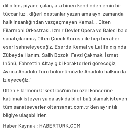
dil bilen, piyano çalan, ata binen kendinden emin bir
tüccar kızı, diğeri destanlar yazan ama aynı zamanda
halk insanlığından vazgeçmeyen Kemal… Olten
Filarmoni Orkestrası, İzmir Devlet Opera ve Balesi bale
sanatçılarımız, Olten Çocuk Korosu ile hep beraber
eseri sahneleyeceğiz. Eserde Kemal ve Latife dışında
Zübeyde Hanım, Salih Bozok, Fevzi Çakmak, İsmet
İnönü, Fahrettin Altay gibi karakterleri göreceğiz.
Ayrıca Anadolu Turu bölümümüzde Anadolu halkını da
izleyeceğiz.”
Olten Filarmoni Orkestrası’nın bu özel konserine
katılmak isteyen ya da askıda bilet bağışlamak isteyen
tüm sanatseverler oltensanat.com.tr’den ayrıntılı
bilgiye ulaşabilirler.
Haber Kaynak : HABERTURK.COM