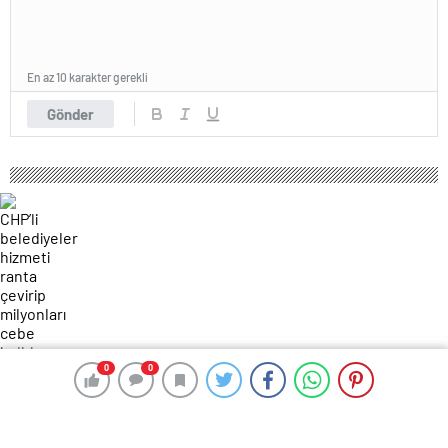
En az 10 karakter gerekli
Gönder
0
0
0
0
253 okunma
CHP’li belediyeler hizmeti ranta
çevirip milyonları cebe indiriyor