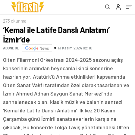
273 okunma
‘Kemal ile Latife Danslı Anlatımı’
İzmir’de
13 Kasım 2024 02:10
ABONE OL
News
Olten Filarmoni Orkestrası 2024-2025 sezonu açılış
konserinin ardından heyecanla ikinci konserine
hazırlanıyor. Atatürk’ü Anma etkinlikleri kapsamında
Olten Sanat Vakfı tarafından özel olarak tasarlanan ve
İzmir Ahmed Adnan Saygun Sanat Merkezi’nde
sahnelenecek olan, klasik müzik ve balenin sentezi
‘Kemal ile Latife Danslı Anlatımı’ ilk kez 20 Kasım
Çarşamba günü İzmirli sanatseverlerin karşısına
çıkacak. Bu konserde Tolga Taviş yönetimindeki Olten