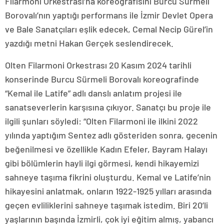
Filarmoni Orkestrası’na koreografisini Burcu Sürmeli
Borovalı’nın yaptığı performans ile İzmir Devlet Opera
ve Bale Sanatçıları eşlik edecek, Cemal Necip Gürel’in
yazdığı metni Hakan Gerçek seslendirecek.
Olten Filarmoni Orkestrası 20 Kasım 2024 tarihli
konserinde Burcu Sürmeli Borovalı koreografinde
“Kemal ile Latife” adlı danslı anlatım projesi ile
sanatseverlerin karşısına çıkıyor. Sanatçı bu proje ile
ilgili şunları söyledi: “Olten Filarmoni ile ilkini 2022
yılında yaptığım Sentez adlı gösteriden sonra, gecenin
beğenilmesi ve özellikle Kadın Efeler, Bayram Halayı
gibi bölümlerin hayli ilgi görmesi, kendi hikayemizi
sahneye taşıma fikrini oluşturdu. Kemal ve Latife’nin
hikayesini anlatmak, onların 1922-1925 yılları arasında
geçen evliliklerini sahneye taşımak istedim. Biri 20’li
yaşlarının başında İzmirli, çok iyi eğitim almış, yabancı