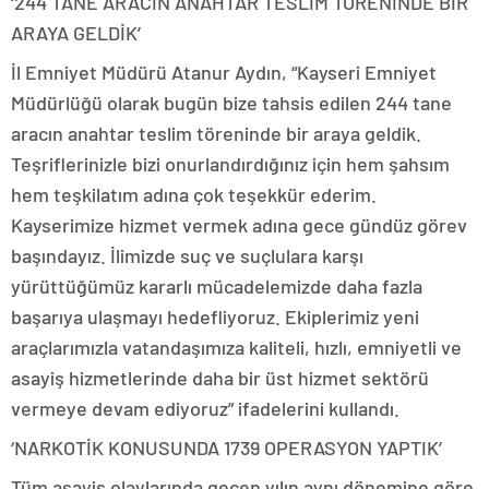
‘244 TANE ARACIN ANAHTAR TESLİM TÖRENİNDE BİR
ARAYA GELDİK’
İl Emniyet Müdürü Atanur Aydın, “Kayseri Emniyet
Müdürlüğü olarak bugün bize tahsis edilen 244 tane
aracın anahtar teslim töreninde bir araya geldik.
Teşriflerinizle bizi onurlandırdığınız için hem şahsım
hem teşkilatım adına çok teşekkür ederim.
Kayserimize hizmet vermek adına gece gündüz görev
başındayız. İlimizde suç ve suçlulara karşı
yürüttüğümüz kararlı mücadelemizde daha fazla
başarıya ulaşmayı hedefliyoruz. Ekiplerimiz yeni
araçlarımızla vatandaşımıza kaliteli, hızlı, emniyetli ve
asayiş hizmetlerinde daha bir üst hizmet sektörü
vermeye devam ediyoruz” ifadelerini kullandı.
‘NARKOTİK KONUSUNDA 1739 OPERASYON YAPTIK’
Tüm asayiş olaylarında geçen yılın aynı dönemine göre