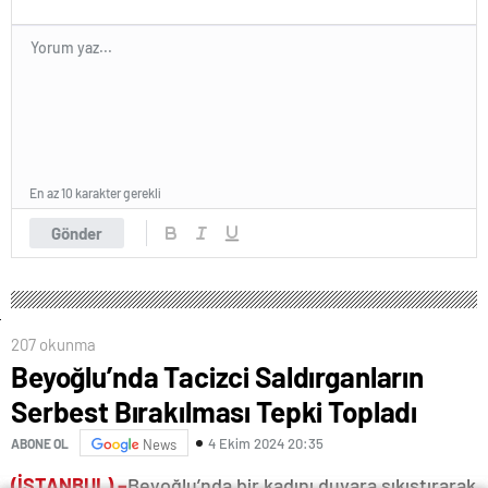
En az 10 karakter gerekli
Gönder
207 okunma
Beyoğlu’nda Tacizci Saldırganların
Serbest Bırakılması Tepki Topladı
4 Ekim 2024 20:35
ABONE OL
News
(İSTANBUL) –
Beyoğlu’nda bir kadını duvara sıkıştırarak