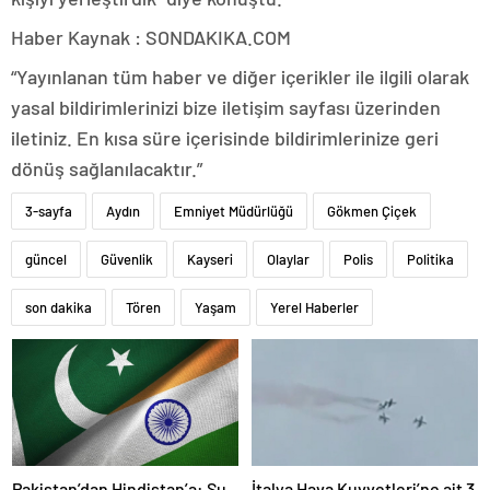
Haber Kaynak : SONDAKIKA.COM
“Yayınlanan tüm haber ve diğer içerikler ile ilgili olarak
yasal bildirimlerinizi bize iletişim sayfası üzerinden
iletiniz. En kısa süre içerisinde bildirimlerinize geri
dönüş sağlanılacaktır.”
3-sayfa
Aydın
Emniyet Müdürlüğü
Gökmen Çiçek
güncel
Güvenlik
Kayseri
Olaylar
Polis
Politika
son dakika
Tören
Yaşam
Yerel Haberler
Pakistan’dan Hindistan’a: Su
İtalya Hava Kuvvetleri’ne ait 3