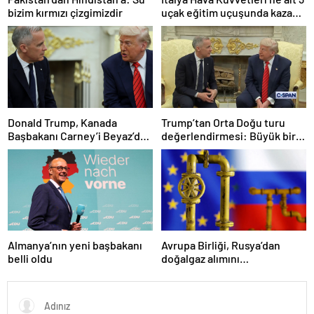
bizim kırmızı çizgimizdir
uçak eğitim uçuşunda kaza
yaptı
Donald Trump, Kanada
Trump’tan Orta Doğu turu
Başbakanı Carney’i Beyaz’da
değerlendirmesi: Büyük bir
ağırladı
duyuru yapacağız
Almanya’nın yeni başbakanı
Avrupa Birliği, Rusya’dan
belli oldu
doğalgaz alımını
sonlandıracak