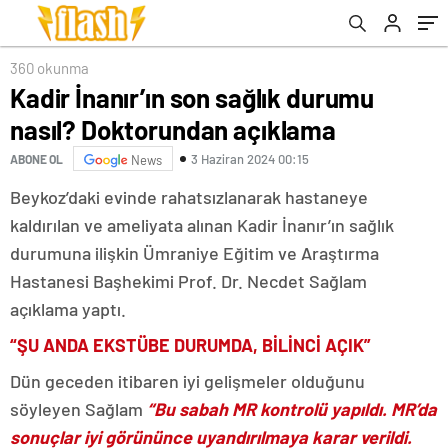
360 okunma
Kadir İnanır’ın son sağlık durumu
nasıl? Doktorundan açıklama
3 Haziran 2024 00:15
ABONE OL
News
Beykoz’daki evinde rahatsızlanarak hastaneye
kaldırılan ve ameliyata alınan Kadir İnanır’ın sağlık
durumuna ilişkin Ümraniye Eğitim ve Araştırma
Hastanesi Başhekimi Prof. Dr. Necdet Sağlam
açıklama yaptı.
“ŞU ANDA EKSTÜBE DURUMDA, BİLİNCİ AÇIK”
Dün geceden itibaren iyi gelişmeler olduğunu
söyleyen Sağlam
“Bu sabah MR kontrolü yapıldı. MR’da
sonuçlar iyi görününce uyandırılmaya karar verildi.