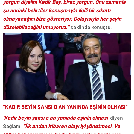
yorgun diyelim Kadir Bey, biraz yorgun. Onu zamanla
şu andaki belirtiler konuşmayla ilgili bir sıkıntı
olmayacağını bize gösteriyor. Dolayısıyla her şeyin
düzelebileceğini umuyoruz.”
şeklinde konuştu.
“KADİR BEYİN ŞANSI O AN YANINDA EŞİNİN OLMASI”
‘Kadir beyin şansı o an yanında eşinin olması’
diyen
Sağlam,
“İlk andan itibaren olayı iyi yönetmesi. Ve