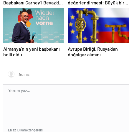
Başbakanı Carney’i Beyaz’da
değerlendirmesi: Büyük bir
ağırladı
duyuru yapacağız
Almanya’nın yeni başbakanı
Avrupa Birliği, Rusya’dan
belli oldu
doğalgaz alımını
sonlandıracak
En az 10 karakter gerekli