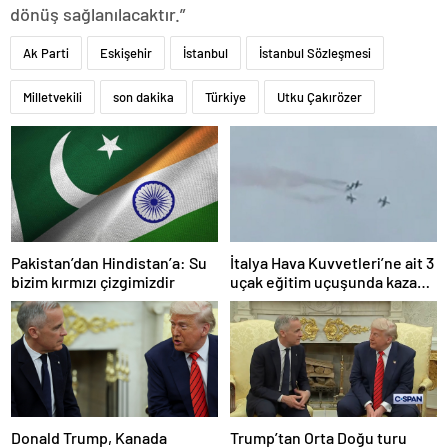
dönüş sağlanılacaktır.”
Ak Parti
Eskişehir
İstanbul
İstanbul Sözleşmesi
Milletvekili
son dakika
Türkiye
Utku Çakırözer
Pakistan’dan Hindistan’a: Su
İtalya Hava Kuvvetleri’ne ait 3
bizim kırmızı çizgimizdir
uçak eğitim uçuşunda kaza
yaptı
Donald Trump, Kanada
Trump’tan Orta Doğu turu