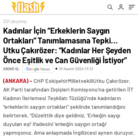
“Kadınlar Her Şeyden Önce Eşitlik ve Can
Güvenliği İstiyor”
301 okunma
Kadınlar İçin “Erkeklerin Saygın
Ortakları” Tanımlamasına Tepki…
Utku Çakırözer: “Kadınlar Her Şeyden
Önce Eşitlik ve Can Güvenliği İstiyor”
15 Kasım 2024 17:21
ABONE OL
News
(ANKARA) –
CHP EskişehirMilletvekiliUtku Çakırözer,
AK Parti tarafından Dışişleri Komisyonu’na getirilen İİT
Kadının İlerlemesi Teşkilatı Tüzüğü’nde kadınların
“erkeklerin saygın ortakları” şeklinde tanımlandığını
belirterek, “Düzelttik diye geldiniz. ‘Erkeğin saygı
duyulan eşi’ ifadesini ‘erkeğin saygın ortağı’
yapmışsınız. Ama anlaşmada İngilizcesi aynen duruyor.