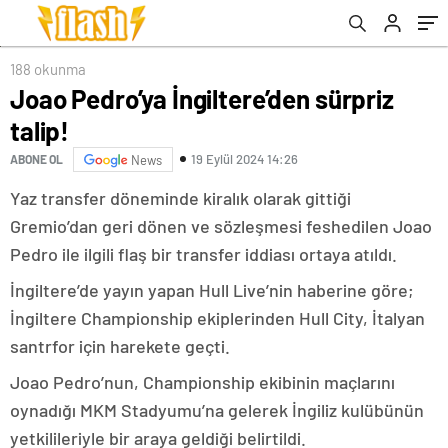
188 okunma
Joao Pedro’ya İngiltere’den sürpriz
talip!
19 Eylül 2024 14:26
ABONE OL
News
Yaz transfer döneminde kiralık olarak gittiği
Gremio’dan geri dönen ve sözleşmesi feshedilen Joao
Pedro ile ilgili flaş bir transfer iddiası ortaya atıldı.
İngiltere’de yayın yapan Hull Live’nin haberine göre;
İngiltere Championship ekiplerinden Hull City, İtalyan
santrfor için harekete geçti.
Joao Pedro’nun, Championship ekibinin maçlarını
oynadığı MKM Stadyumu’na gelerek İngiliz kulübünün
yetkilileriyle bir araya geldiği belirtildi.