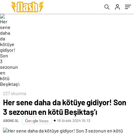
227 okunma
Her sene daha da kötüye gidiyor! Son
3 sezonun en kötü Beşiktaş’ı
19 Aralık 2024 15:13
ABONE OL
News