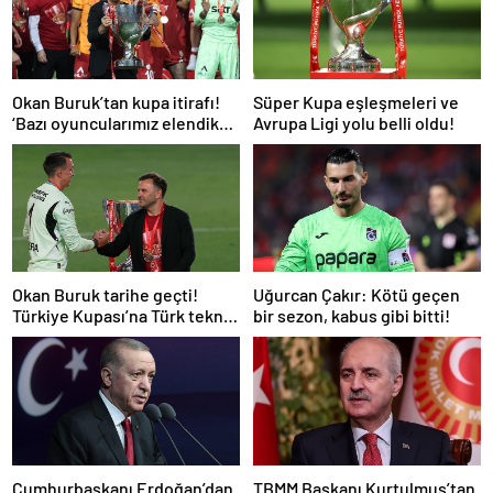
Okan Buruk’tan kupa itirafı!
Süper Kupa eşleşmeleri ve
‘Bazı oyuncularımız elendik
Avrupa Ligi yolu belli oldu!
diye düşündü’
Okan Buruk tarihe geçti!
Uğurcan Çakır: Kötü geçen
Türkiye Kupası’na Türk teknik
bir sezon, kabus gibi bitti!
adam damgası
Cumhurbaşkanı Erdoğan’dan
TBMM Başkanı Kurtulmuş’tan