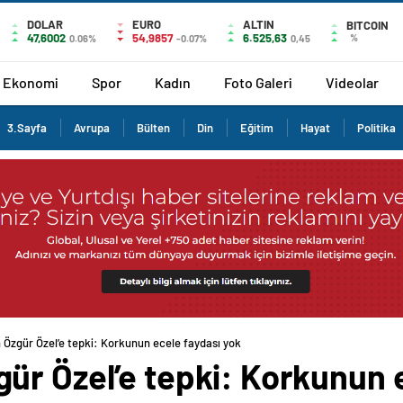
DOLAR
EURO
ALTIN
BITCOIN
47,6002
54,9857
6.525,63
%
0.06%
-0.07%
0,45
Ekonomi
Spor
Kadın
Foto Galeri
Videolar
3.Sayfa
Avrupa
Bülten
Din
Eğitim
Hayat
Politika
Özgür Özel’e tepki: Korkunun ecele faydası yok
ür Özel’e tepki: Korkunun 