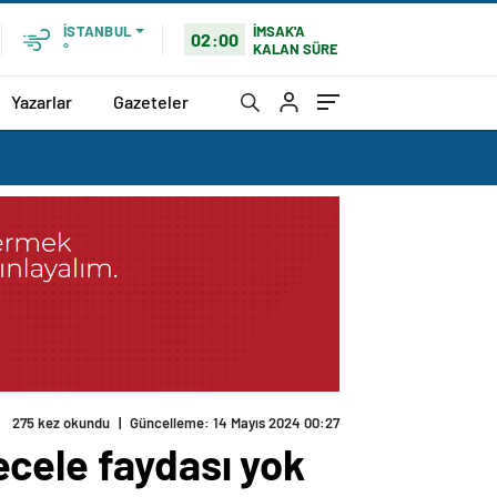
İMSAK'A
İSTANBUL
02:00
KALAN SÜRE
°
Yazarlar
Gazeteler
ecele faydası yok