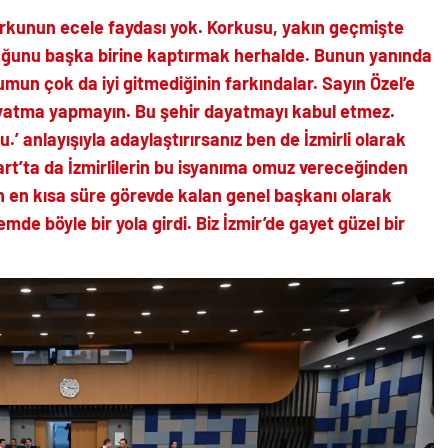
korkunun ecele faydası yok. Korkusu, yakın geçmişte
uğunu başka birine kaptırmak herhalde. Bunun yanında
mun çok da iyi gitmediğinin farkındalar. Sayın Özel’e
yatma yapmayın. Bu şehir dayatmayı kabul etmez.
.’ anlayışıyla adaylaştırırsanız ben de İzmirli olarak
rt’ta da İzmirlilerin bu isyanıma omuz vereceğinden
in en kısa süre görevde kalan genel başkanı olarak
e böyle bir yola girdi. Biz İzmir’de gayet güzel bir