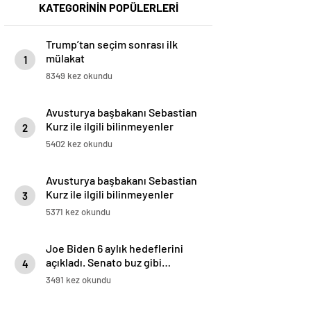
KATEGORİNİN POPÜLERLERİ
Trump’tan seçim sonrası ilk
mülakat
1
8349 kez okundu
Avusturya başbakanı Sebastian
Kurz ile ilgili bilinmeyenler
2
5402 kez okundu
Avusturya başbakanı Sebastian
Kurz ile ilgili bilinmeyenler
3
5371 kez okundu
Joe Biden 6 aylık hedeflerini
açıkladı. Senato buz gibi…
4
3491 kez okundu