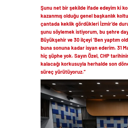
Şunu net bir şekilde ifade edeyim ki 
kazanmış olduğu genel başkanlık kolt
çantada keklik gördükleri İzmir’de duru
şunu söylemek istiyorum, bu şehre da
Büyükşehir ve 30 ilçeyi ‘Ben yaptım oldu
buna sonuna kadar isyan ederim. 31 Ma
hiç şüphe yok. Sayın Özel, CHP tarihin
kalacağı korkusuyla herhalde son dönemd
süreç yürütüyoruz.”