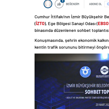
0
BEĞENDİM
ABONE OL
Cumhur İttifakı’nın İzmir Büyükşehir B
(
İZTO
), Ege Bölgesi Sanayi Odası (
EBSO
binasında düzenlenen sohbet toplantısın
Konuşmasında, şehrin ekonomik kalkınma
kentin trafik sorununu bitirmeyi öngörd