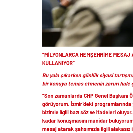
“MİLYONLARCA HEMŞEHRİME MESAJ A
KULLANIYOR”
Bu yola çıkarken günlük siyasi tartışm
bir konuya temas etmenin zaruri hale g
“Son zamanlarda CHP Genel Başkanı Öz
görüyorum. İzmir’deki programlarında y
bizimle ilgili bazı söz ve ifadeleri oluy
kadar konuşmasını manidar buluyorum
mesaj atarak şahsımızla ilgili alakasız 