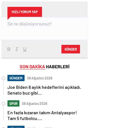
HIZLI YORUM YAP
GÖNDER
SON DAKİKA
HABERLERİ
GÜNDEM
06 Ağustos 2026
Joe Biden 6 aylık hedeflerini açıkladı.
Senato buz gibi…
SPOR
06 Ağustos 2026
En fazla kızaran takım Antalyaspor!
Tam 5 futbolcu….