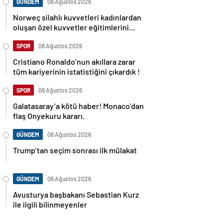
GÜNDEM
06 Ağustos 2026
Norweç silahlı kuvvetleri kadınlardan
oluşan özel kuvvetler eğitimlerini
başlattı.
SPOR
06 Ağustos 2026
Cristiano Ronaldo’nun akıllara zarar
tüm kariyerinin istatistiğini çıkardık !
SPOR
06 Ağustos 2026
Galatasaray’a kötü haber! Monaco’dan
flaş Onyekuru kararı.
GÜNDEM
06 Ağustos 2026
Trump’tan seçim sonrası ilk mülakat
GÜNDEM
06 Ağustos 2026
Avusturya başbakanı Sebastian Kurz
ile ilgili bilinmeyenler