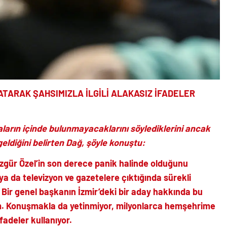
TARAK ŞAHSIMIZLA İLGİLİ ALAKASIZ İFADELER
aların içinde bulunmayacaklarını söylediklerini ancak
eldiğini belirten Dağ, şöyle konuştu:
gür Özel’in son derece panik halinde olduğunu
a da televizyon ve gazetelere çıktığında sürekli
or. Bir genel başkanın İzmir’deki bir aday hakkında bu
. Konuşmakla da yetinmiyor, milyonlarca hemşehrime
ifadeler kullanıyor.