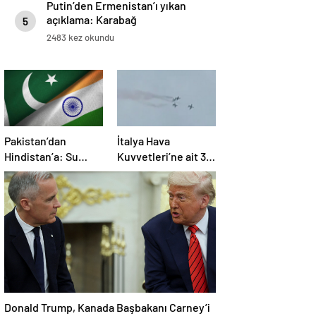
Putin’den Ermenistan’ı yıkan
açıklama: Karabağ
5
Azerbaycan’ın ayrılmaz bir
2483 kez okundu
parçasıdır!
Pakistan’dan
İtalya Hava
Hindistan’a: Su
Kuvvetleri’ne ait 3
bizim kırmızı
uçak eğitim
çizgimizdir
uçuşunda kaza
yaptı
Donald Trump, Kanada Başbakanı Carney’i