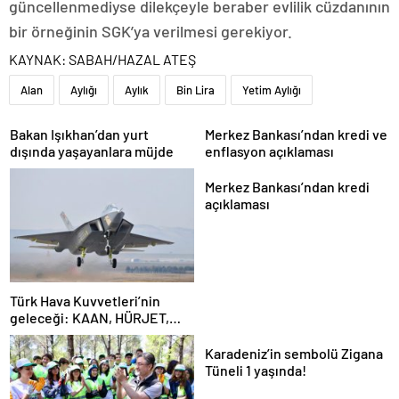
güncellenmediyse dilekçeyle beraber evlilik cüzdanının
bir örneğinin SGK’ya verilmesi gerekiyor.
KAYNAK:
SABAH/HAZAL ATEŞ
Alan
Aylığı
Aylık
Bin Lira
Yetim Aylığı
Bakan Işıkhan’dan yurt
Merkez Bankası’ndan kredi ve
dışında yaşayanlara müjde
enflasyon açıklaması
Merkez Bankası’ndan kredi
açıklaması
Türk Hava Kuvvetleri’nin
geleceği: KAAN, HÜRJET,
GÖKBEY ve HÜRKÜŞ
Karadeniz’in sembolü Zigana
Tüneli 1 yaşında!