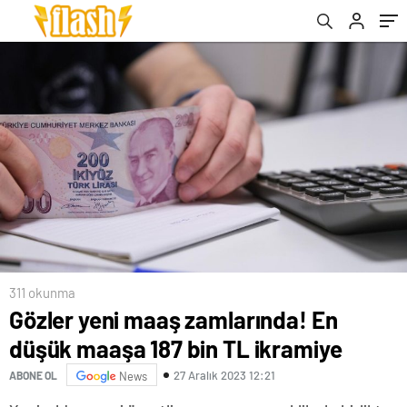
311 okunma
Gözler yeni maaş zamlarında! En
düşük maaşa 187 bin TL ikramiye
27 Aralık 2023 12:21
ABONE OL
News