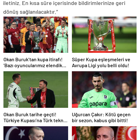
iletiniz. En kısa süre içerisinde bildirimlerinize geri
dönüş sağlanılacaktır.”
Okan Buruk’tan kupa itirafı!
Süper Kupa eşleşmeleri ve
‘Bazı oyuncularımız elendik
Avrupa Ligi yolu belli oldu!
diye düşündü’
Okan Buruk tarihe geçti!
Uğurcan Çakır: Kötü geçen
Türkiye Kupası’na Türk teknik
bir sezon, kabus gibi bitti!
adam damgası