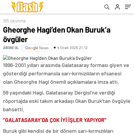
195 okunma
Gheorghe Hagi’den Okan Buruk’a
övgüler
4 Ocak 2025 21:12
ABONE OL
News
1996-2001 yılları arasında Galatasaray forması giyen ve
gösterdiği performansla sarı-kırmızılıların efsanesi
olan Gheorghe Hagi önemli açıklamalara imza attı.
59 yaşındaki Hagi, Galatasaray Dergisi’ne verdiği
röportajda eski takım arkadaşı Okan Buruk’tan övgüyle
bahsetti.
“GALATASARAY’DA ÇOK İYİ İŞLER YAPIYOR”
Buruk gibi kendisi de bir dönem sarı-kırmızılıları