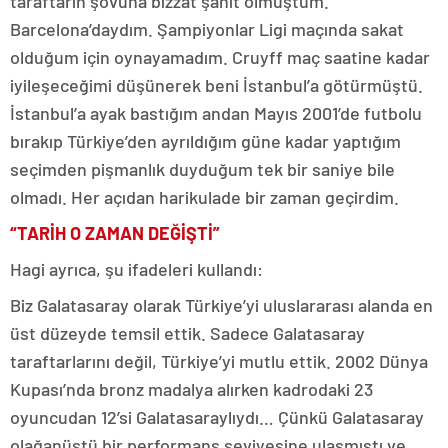
taraftarın şovuna bizzat şahit olmuştum.
Barcelona’daydım. Şampiyonlar Ligi maçında sakat
olduğum için oynayamadım. Cruyff maç saatine kadar
iyileşeceğimi düşünerek beni İstanbul’a götürmüştü.
İstanbul’a ayak bastığım andan Mayıs 2001’de futbolu
bırakıp Türkiye’den ayrıldığım güne kadar yaptığım
seçimden pişmanlık duyduğum tek bir saniye bile
olmadı. Her açıdan harikulade bir zaman geçirdim.
“TARİH O ZAMAN DEĞİŞTİ”
Hagi ayrıca, şu ifadeleri kullandı:
Biz Galatasaray olarak Türkiye’yi uluslararası alanda en
üst düzeyde temsil ettik. Sadece Galatasaray
taraftarlarını değil, Türkiye’yi mutlu ettik. 2002 Dünya
Kupası’nda bronz madalya alırken kadrodaki 23
oyuncudan 12’si Galatasaraylıydı… Çünkü Galatasaray
olağanüstü bir performans seviyesine ulaşmıştı ve