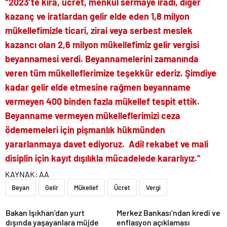
“2023’te kira, ücret, menkul sermaye iradı, diğer
kazanç ve iratlardan gelir elde eden 1,8 milyon
mükellefimizle ticari, zirai veya serbest meslek
kazancı olan 2,6 milyon mükellefimiz gelir vergisi
beyannamesi verdi. Beyannamelerini zamanında
veren tüm mükelleflerimize teşekkür ederiz. Şimdiye
kadar gelir elde etmesine rağmen beyanname
vermeyen 400 binden fazla mükellef tespit ettik.
Beyanname vermeyen mükelleflerimizi ceza
ödememeleri için pişmanlık hükmünden
yararlanmaya davet ediyoruz. Adil rekabet ve mali
disiplin için kayıt dışılıkla mücadelede kararlıyız.”
KAYNAK:
AA
Beyan
Gelir
Mükellef
Ücret
Vergi
Bakan Işıkhan’dan yurt
Merkez Bankası’ndan kredi ve
dışında yaşayanlara müjde
enflasyon açıklaması