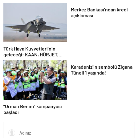
Merkez Bankası’ndan kredi
açıklaması
Türk Hava Kuvvetleri’nin
geleceği: KAAN, HÜRJET,
GÖKBEY ve HÜRKÜŞ
Karadeniz’in sembolü Zigana
Tüneli 1 yaşında!
“Orman Benim” kampanyası
başladı