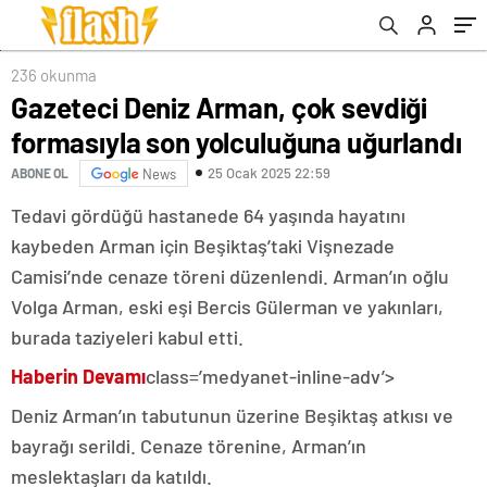
236 okunma
Gazeteci Deniz Arman, çok sevdiği
formasıyla son yolculuğuna uğurlandı
25 Ocak 2025 22:59
ABONE OL
News
Tedavi gördüğü hastanede 64 yaşında hayatını
kaybeden Arman için Beşiktaş’taki Vişnezade
Camisi’nde cenaze töreni düzenlendi. Arman’ın oğlu
Volga Arman, eski eşi Bercis Gülerman ve yakınları,
burada taziyeleri kabul etti.
Haberin Devamı
class=’medyanet-inline-adv’>
Deniz Arman’ın tabutunun üzerine Beşiktaş atkısı ve
bayrağı serildi. Cenaze törenine, Arman’ın
meslektaşları da katıldı.