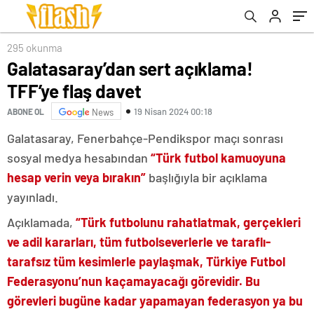
295 okunma
Galatasaray’dan sert açıklama!
TFF’ye flaş davet
19 Nisan 2024 00:18
ABONE OL
News
Galatasaray, Fenerbahçe-Pendikspor maçı sonrası
sosyal medya hesabından
“Türk futbol kamuoyuna
hesap verin veya bırakın”
başlığıyla bir açıklama
yayınladı.
Açıklamada,
“Türk futbolunu rahatlatmak, gerçekleri
ve adil kararları, tüm futbolseverlerle ve taraflı-
tarafsız tüm kesimlerle paylaşmak, Türkiye Futbol
Federasyonu’nun kaçamayacağı görevidir. Bu
görevleri bugüne kadar yapamayan federasyon ya bu