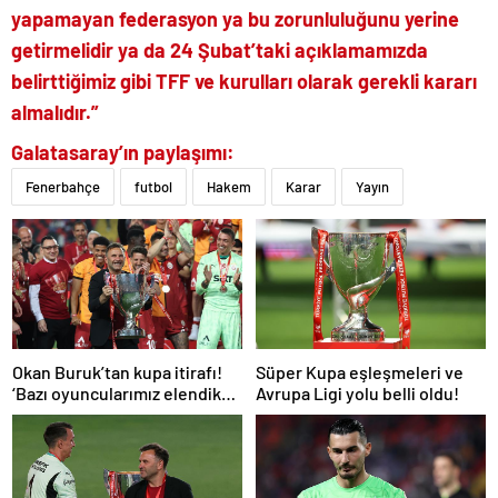
yapamayan federasyon ya bu zorunluluğunu yerine
getirmelidir ya da 24 Şubat’taki açıklamamızda
belirttiğimiz gibi TFF ve kurulları olarak gerekli kararı
almalıdır.”
Galatasaray’ın paylaşımı:
Fenerbahçe
futbol
Hakem
Karar
Yayın
Okan Buruk’tan kupa itirafı!
Süper Kupa eşleşmeleri ve
‘Bazı oyuncularımız elendik
Avrupa Ligi yolu belli oldu!
diye düşündü’