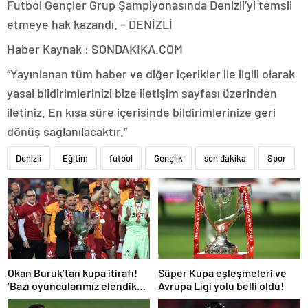
Futbol Gençler Grup Şampiyonasında Denizli’yi temsil
etmeye hak kazandı. – DENİZLİ
Haber Kaynak : SONDAKIKA.COM
“Yayınlanan tüm haber ve diğer içerikler ile ilgili olarak
yasal bildirimlerinizi bize iletişim sayfası üzerinden
iletiniz. En kısa süre içerisinde bildirimlerinize geri
dönüş sağlanılacaktır.”
Denizli
Eğitim
futbol
Gençlik
son dakika
Spor
Okan Buruk’tan kupa itirafı!
Süper Kupa eşleşmeleri ve
‘Bazı oyuncularımız elendik
Avrupa Ligi yolu belli oldu!
diye düşündü’