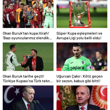
Okan Buruk’tan kupa itirafı!
Süper Kupa eşleşmeleri ve
‘Bazı oyuncularımız elendik
Avrupa Ligi yolu belli oldu!
diye düşündü’
Okan Buruk tarihe geçti!
Uğurcan Çakır: Kötü geçen
Türkiye Kupası’na Türk teknik
bir sezon, kabus gibi bitti!
adam damgası