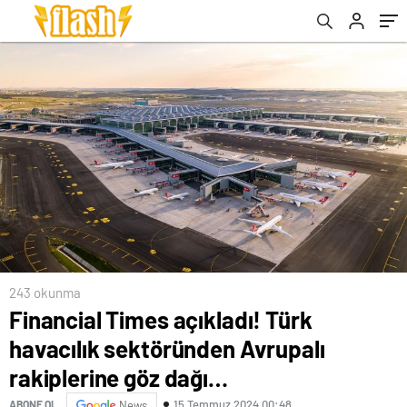
243 okunma
Financial Times açıkladı! Türk
havacılık sektöründen Avrupalı
rakiplerine göz dağı…
15 Temmuz 2024 00:48
ABONE OL
News