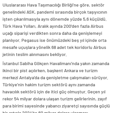
Uluslararası Hava Taşımacılığı Birliği’ne göre, sektör
genelindeki ASK, pandemi sırasında birçok taşıyıcının
işten çıkarılmasıyla aynı dönemde yüzde 5,6 küçüldü.
Türk Hava Yolları, Aralık ayında 200’den fazla Airbus
uçağı siparişi verdikten sonra daha da genişlemeyi
planlıyor. Pegasus ise önümüzdeki beş yıl içinde orta
mesafe uçuşlara yönelik 68 adet tek koridorlu Airbus
jetinin teslim alınmasını bekliyor.
İstanbul Sabiha Gökçen Havalimanı’nda yakın zamanda
ikinci bir pist açılırken, başkent Ankara ve turizm
merkezi Antalya’da da genişletme çalışmaları sürüyor.
Türkiye’nin hakim turizm sektörü aynı zamanda
havacılık sektörü için de itici güç olmuştur. Geçen yıl
rekor 54 milyar dolara ulaşan turizm gelirlerinin, zayıf
para birimi sayesinde yabancı ziyaretçi sayısında güçlü
bir artışla 2024’te 60 milyar dolara ulaşması