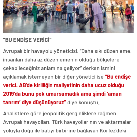
“BU ENDİŞE VERİCİ”
Avrupalı ​​bir havayolu yöneticisi, “Daha sıkı düzenleme,
insanları daha az düzenlemenin olduğu bölgelere
çekebileceğiniz anlamına geliyor” derken ismini
açıklamak istemeyen bir diğer yönetici ise
“Bu endişe
verici. AB’de kirliliğin maliyetinin daha ucuz olduğu
2019’da bunu pek umursamadık ama şimdi ‘aman
tanrım’ diye düşünüyoruz”
diye konuştu.
Analistlere göre jeopolitik gerginliklere rağmen
Avrupalı ​​havayolları, Türk havayollarının ve aktarmalar
yoluyla doğu ile batıyı birbirine bağlayan Körfez’deki