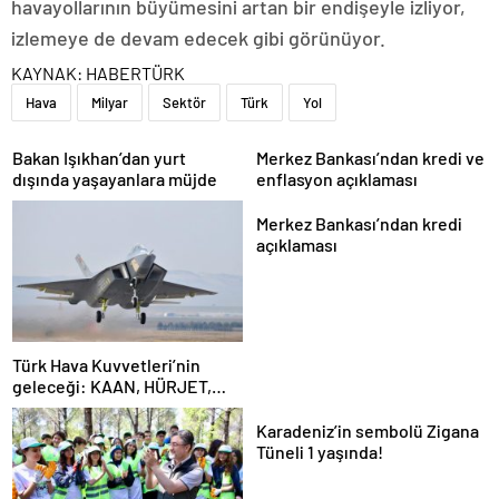
havayollarının büyümesini artan bir endişeyle izliyor,
izlemeye de devam edecek gibi görünüyor.
KAYNAK:
HABERTÜRK
Hava
Milyar
Sektör
Türk
Yol
Bakan Işıkhan’dan yurt
Merkez Bankası’ndan kredi ve
dışında yaşayanlara müjde
enflasyon açıklaması
Merkez Bankası’ndan kredi
açıklaması
Türk Hava Kuvvetleri’nin
geleceği: KAAN, HÜRJET,
GÖKBEY ve HÜRKÜŞ
Karadeniz’in sembolü Zigana
Tüneli 1 yaşında!