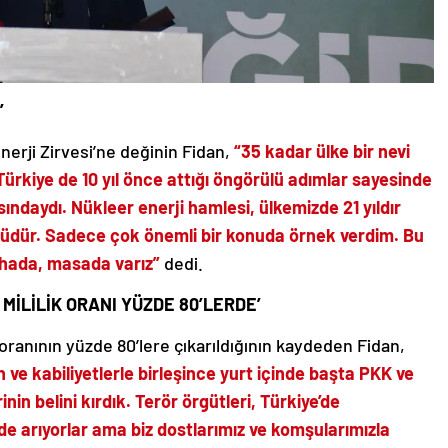
’
nerji Zirvesi’ne değinin Fidan,
“35 kadar ülke bir nevi
. Türkiye de 10 yıl önce attığı öngörülü adımlar sayesinde
ındaydı. Nükleer enerji hamlesi, ülkemizde 21 yıldır
rüdür. Sadece çok önemli bir konuda örnek verdim. Bu
ahada, masada varız”
dedi.
MİLİLİK ORANI YÜZDE 80’LERDE’
 oranının yüzde 80’lere çıkarıldığının kaydeden Fidan,
an ve kabiliyetlerle birleşince yurt içinde başta PKK ve
in belini kırdık. Terör örgütleri, Türkiye’de
de arıyorlar ama biz dostlarımız ve komşularımızla