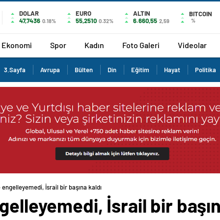
DOLAR
EURO
ALTIN
BITCOIN
47,7436
55,2510
6.660,55
%
0.18%
0.32%
2,59
Ekonomi
Spor
Kadın
Foto Galeri
Videolar
3.Sayfa
Avrupa
Bülten
Din
Eğitim
Hayat
Politika
 engelleyemedi, İsrail bir başına kaldı
elleyemedi, İsrail bir başın