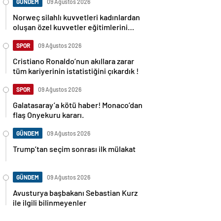
GÜNDEM
09 Ağustos 2026
Norweç silahlı kuvvetleri kadınlardan
oluşan özel kuvvetler eğitimlerini
başlattı.
SPOR
09 Ağustos 2026
Cristiano Ronaldo’nun akıllara zarar
tüm kariyerinin istatistiğini çıkardık !
SPOR
09 Ağustos 2026
Galatasaray’a kötü haber! Monaco’dan
flaş Onyekuru kararı.
GÜNDEM
09 Ağustos 2026
Trump’tan seçim sonrası ilk mülakat
GÜNDEM
09 Ağustos 2026
Avusturya başbakanı Sebastian Kurz
ile ilgili bilinmeyenler