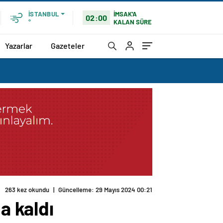
İMSAK'A
İSTANBUL
02:00
KALAN SÜRE
°
Yazarlar
Gazeteler
a kaldı