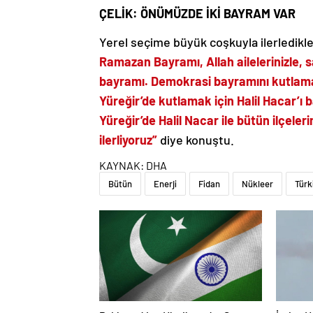
ÇELİK: ÖNÜMÜZDE İKİ BAYRAM VAR
Yerel seçime büyük coşkuyla ilerledikler
Ramazan Bayramı, Allah ailelerinizle, s
bayramı. Demokrasi bayramını kutlamak 
Yüreğir’de kutlamak için Halil Hacar’ı
Yüreğir’de Halil Nacar ile bütün ilçele
ilerliyoruz”
diye konuştu.
KAYNAK:
DHA
Bütün
Enerji
Fidan
Nükleer
Türk