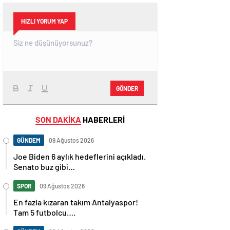
HIZLI YORUM YAP
GÖNDER
SON DAKİKA
HABERLERİ
GÜNDEM
09 Ağustos 2026
Joe Biden 6 aylık hedeflerini açıkladı.
Senato buz gibi…
SPOR
09 Ağustos 2026
En fazla kızaran takım Antalyaspor!
Tam 5 futbolcu….