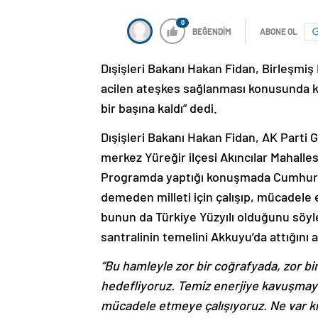
0
BEĞENDİM
ABONE OL
Dışişleri Bakanı Hakan Fidan, Birleşmiş
acilen ateşkes sağlanması konusunda kabu
bir başına kaldı” dedi.
Dışişleri Bakanı Hakan Fidan, AK Parti 
merkez Yüreğir ilçesi Akıncılar Mahalles
Programda yaptığı konuşmada Cumhurb
demeden milleti için çalışıp, mücadele e
bunun da Türkiye Yüzyılı olduğunu söyled
santralinin temelini Akkuyu’da attığını 
“Bu hamleyle zor bir coğrafyada, zor b
hedefliyoruz. Temiz enerjiye kavuşmayı
mücadele etmeye çalışıyoruz. Ne var ki