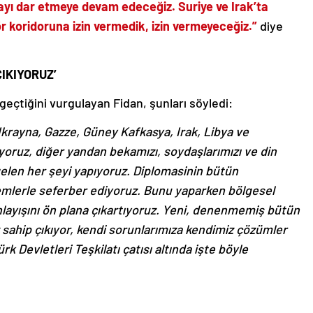
yayı dar etmeye devam edeceğiz. Suriye ve Irak’ta
ör koridoruna izin vermedik, izin vermeyeceğiz.”
diye
IKIYORUZ’
eçtiğini vurgulayan Fidan, şunları söyledi:
krayna, Gazze, Güney Kafkasya, Irak, Libya ve
ıyoruz, diğer yandan bekamızı, soydaşlarımızı ve din
gelen her şeyi yapıyoruz. Diplomasinin bütün
mlerle seferber ediyoruz. Bunu yaparken bölgesel
ayışını ön plana çıkartıyoruz. Yeni, denenmemiş bütün
sahip çıkıyor, kendi sorunlarımıza kendimiz çözümler
k Devletleri Teşkilatı çatısı altında işte böyle