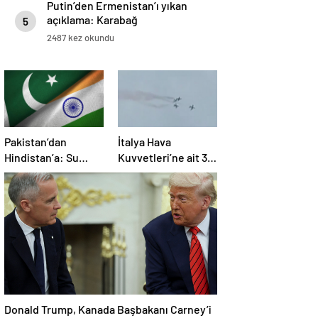
Putin’den Ermenistan’ı yıkan
açıklama: Karabağ
5
Azerbaycan’ın ayrılmaz bir
2487 kez okundu
parçasıdır!
Pakistan’dan
İtalya Hava
Hindistan’a: Su
Kuvvetleri’ne ait 3
bizim kırmızı
uçak eğitim
çizgimizdir
uçuşunda kaza
yaptı
Donald Trump, Kanada Başbakanı Carney’i