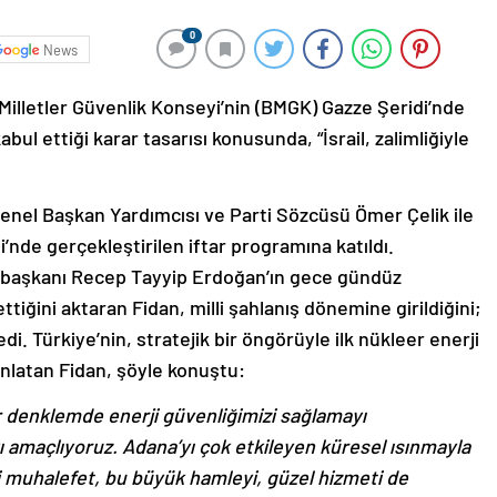
0
News
 Milletler Güvenlik Konseyi’nin (BMGK) Gazze Şeridi’nde
l ettiği karar tasarısı konusunda, “İsrail, zalimliğiyle
Genel Başkan Yardımcısı ve Parti Sözcüsü Ömer Çelik ile
i’nde gerçekleştirilen iftar programına katıldı.
aşkanı Recep Tayyip Erdoğan’ın gece gündüz
ttiğini aktaran Fidan, milli şahlanış dönemine girildiğini;
i. Türkiye’nin, stratejik bir öngörüyle ilk nükleer enerji
anlatan Fidan, şöyle konuştu:
ir denklemde enerji güvenliğimizi sağlamayı
 amaçlıyoruz. Adana’yı çok etkileyen küresel ısınmayla
 muhalefet, bu büyük hamleyi, güzel hizmeti de