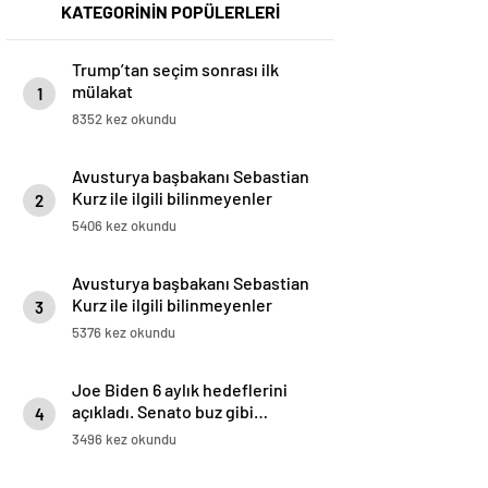
KATEGORİNİN POPÜLERLERİ
Trump’tan seçim sonrası ilk
mülakat
1
8352 kez okundu
Avusturya başbakanı Sebastian
Kurz ile ilgili bilinmeyenler
2
5406 kez okundu
Avusturya başbakanı Sebastian
Kurz ile ilgili bilinmeyenler
3
5376 kez okundu
Joe Biden 6 aylık hedeflerini
açıkladı. Senato buz gibi…
4
3496 kez okundu