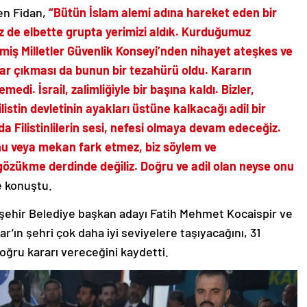
ten Fidan,
“Bütün İslam alemi adına hareket eden bir
z de elbette grupta yerimizi aldık. Kurduğumuz
şmiş Milletler Güvenlik Konseyi’nden nihayet ateşkes ve
rar çıkması da bunun bir tezahürü oldu. Kararın
di. İsrail, zalimliğiyle bir başına kaldı. Bizler,
istin devletinin ayakları üstüne kalkacağı adil bir
da Filistinlilerin sesi, nefesi olmaya devam edeceğiz.
onu veya mekan fark etmez, biz söylem ve
zükme derdinde değiliz. Doğru ve adil olan neyse onu
e konuştu.
kşehir Belediye başkan adayı Fatih Mehmet Kocaispir ve
r’ın şehri çok daha iyi seviyelere taşıyacağını, 31
doğru kararı vereceğini kaydetti.