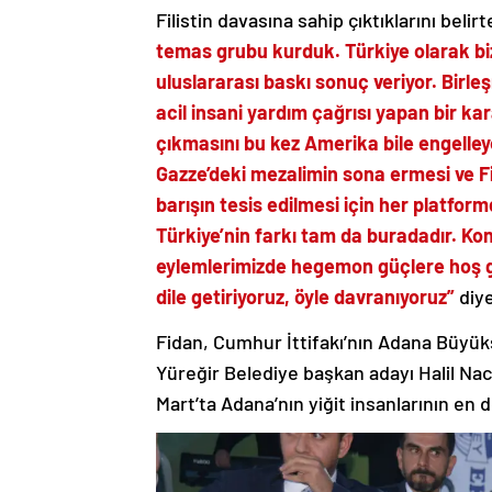
Filistin davasına sahip çıktıklarını belir
temas grubu kurduk. Türkiye olarak bi
uluslararası baskı sonuç veriyor. Birle
acil insani yardım çağrısı yapan bir ka
çıkmasını bu kez Amerika bile engelleyeme
Gazze’deki mezalimin sona ermesi ve Fil
barışın tesis edilmesi için her platform
Türkiye’nin farkı tam da buradadır. K
eylemlerimizde hegemon güçlere hoş gö
dile getiriyoruz, öyle davranıyoruz”
diy
Fidan, Cumhur İttifakı’nın Adana Büyü
Yüreğir Belediye başkan adayı Halil Naca
Mart’ta Adana’nın yiğit insanlarının en 