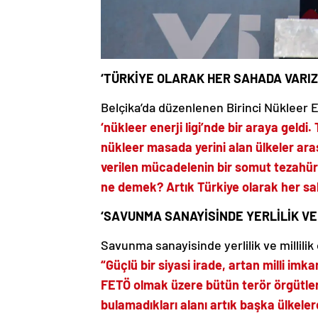
‘TÜRKİYE OLARAK HER SAHADA VARIZ
Belçika’da düzenlenen Birinci Nükleer E
‘nükleer enerji ligi’nde bir araya geldi
nükleer masada yerini alan ülkeler aras
verilen mücadelenin bir somut tezahü
ne demek? Artık Türkiye olarak her s
‘SAVUNMA SANAYİSİNDE YERLİLİK VE 
Savunma sanayisinde yerlilik ve millilik
“Güçlü bir siyasi irade, artan milli imk
FETÖ olmak üzere bütün terör örgütlerin
bulamadıkları alanı artık başka ülkeler